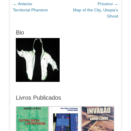
Navegação
← Anterior
Próximo →
Post
Próximo
Territorial Phantom
Map of the City, Utopia’s
de
anterior:
post:
Ghost
Post
Bio
Livros Publicados