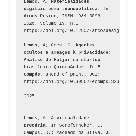
Lemos, A. 
Materialidades 
digitais como tecnopolítica
. In 
Arcos Design
, ISSN 1984-5596, 
2026, volume 19, n.1 
https://doi.org/10.12957/arcosdesign.2026
Lemos, A; Goes, G. 
Agentes 
ocultos e ameaças à privacidade: 
Análise do Hotjar na startup 
brasileira QuintoAndar
. In 
E-
Compós
, ahead of print. DOI: 
https://doi.org/10.30962/ecomps.3231
2025
Lemos, A. 
A virtualidade 
precária
. In Scroferneker, C., 
Campos, D.; Machado da Silva, J.  