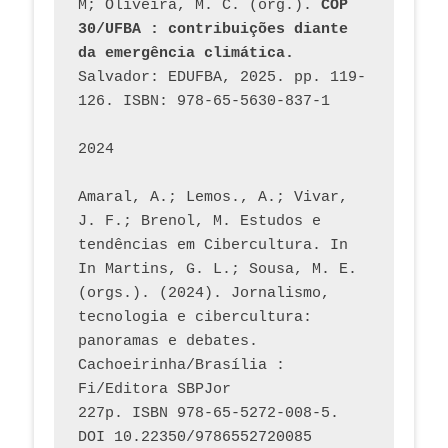
M; Oliveira, M. C. (org.). 
COP 
30/UFBA : contribuições diante 
da emergência climática.
Salvador: EDUFBA, 2025. pp. 119-
126. ISBN: 978-65-5630-837-1
2024
Amaral, A.; Lemos., A.; Vivar, 
J. F.; Brenol, M. Estudos e 
tendências em Cibercultura. In 
In Martins, G. L.; Sousa, M. E. 
(orgs.). (2024). Jornalismo, 
tecnologia e cibercultura: 
panoramas e debates. 
Cachoeirinha/Brasília : 
Fi/Editora SBPJor 
227p. ISBN 978-65-5272-008-5. 
DOI 10.22350/9786552720085