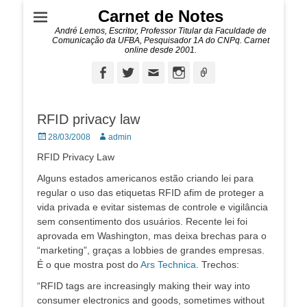
Carnet de Notes
André Lemos, Escritor, Professor Titular da Faculdade de
Comunicação da UFBA, Pesquisador 1A do CNPq. Carnet
online desde 2001.
Facebook
Twitter
Email
Instagram
Ligação
RFID privacy law
Posted
Autor:
28/03/2008
admin
on
RFID Privacy Law
Alguns estados americanos estão criando lei para
regular o uso das etiquetas RFID afim de proteger a
vida privada e evitar sistemas de controle e vigilância
sem consentimento dos usuários. Recente lei foi
aprovada em Washington, mas deixa brechas para o
“marketing”, graças a lobbies de grandes empresas.
É o que mostra post do
Ars Technica
. Trechos:
“RFID tags are increasingly making their way into
consumer electronics and goods, sometimes without