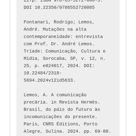
227p. ISBN 978-65-5272-008-5. 
DOI 10.22350/9786552720085
Fontanari, Rodrigo; Lemos, 
André. Mutações na alta 
contemporaneidade: entrevista 
com Prof. Dr. André Lemos. 
Tríade: Comunicação, Cultura e 
Mídia, Sorocaba, SP, v. 12, n. 
25, p. e024017, 2024. DOI: 
10.22484/2318-
5694.2024v12id5633.
Lemos, A. A comunicação 
precária. in Revista Hermès. 
Brasil, do páis do futuro às 
incomunicações do presente. 
Paris, CNRS Éditions, Porto 
Alegre, Sulina. 2024. pp. 69-80.  