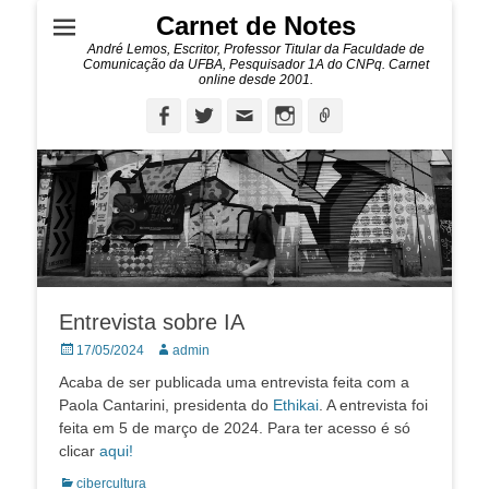
Carnet de Notes
André Lemos, Escritor, Professor Titular da Faculdade de
Comunicação da UFBA, Pesquisador 1A do CNPq. Carnet
online desde 2001.
Facebook
Twitter
Email
Instagram
Ligação
Entrevista sobre IA
Posted
Autor:
17/05/2024
admin
on
Acaba de ser publicada uma entrevista feita com a
Paola Cantarini, presidenta do
Ethikai
. A entrevista foi
feita em 5 de março de 2024. Para ter acesso é só
clicar
aqui!
Categorias:
cibercultura