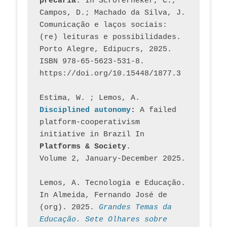
precária
. In Scroferneker, C., 
Campos, D.; Machado da Silva, J.  
Comunicação e laços sociais: 
(re) leituras e possibilidades. 
Porto Alegre, Edipucrs, 2025. 
ISBN 978-65-5623-531-8. 
https://doi.org/10.15448/1877.3
Estima, W. ; Lemos, A
. 
Disciplined autonomy
: 
A failed 
platform-cooperativism 
initiative in Brazil In
Platforms & Society
. 
Volume 2, January-December 2025.
Lemos, A. Tecnologia e Educação. 
In Almeida, Fernando José de 
(org). 2025. 
Grandes Temas da 
Educação. Sete Olhares sobre 