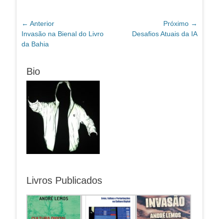
Navegação
← Anterior
Próximo →
Post
Próximo
Invasão na Bienal do Livro
Desafios Atuais da IA
de
anterior:
post:
da Bahia
Post
Bio
Livros Publicados