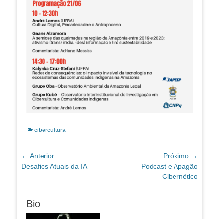
Categorias:
cibercultura
Navegação
← Anterior
Próximo →
Post
Próximo
Desafios Atuais da IA
Podcast e Apagão
de
anterior:
post:
Cibernético
Post
Bio