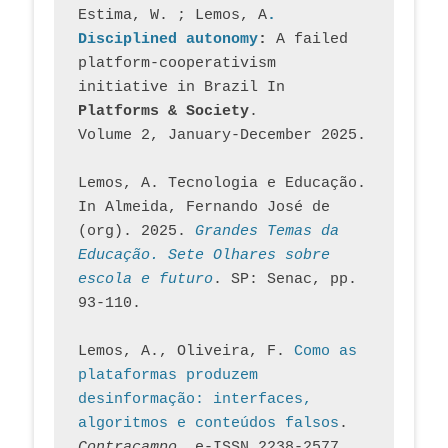
Estima, W. ; Lemos, A
. 
Disciplined autonomy
: 
A failed 
platform-cooperativism 
initiative in Brazil In
Platforms & Society
. 
Volume 2, January-December 2025.
Lemos, A. Tecnologia e Educação. 
In Almeida, Fernando José de 
(org). 2025. 
Grandes Temas da 
Educação. Sete Olhares sobre 
escola e futuro
. SP: Senac, pp. 
93-110.
Lemos, A., Oliveira, F. 
Como as 
plataformas produzem 
desinformação: interfaces, 
algoritmos e conteúdos falsos
. 
Contracampo
, e-ISSN 2238-2577. 