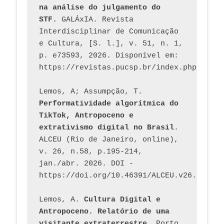
na análise do julgamento do 
STF.
 GALÁxIA. Revista 
Interdisciplinar de Comunicação 
e Cultura, [S. l.], v. 51, n. 1, 
p. e73593, 2026. Disponível em: 
Lemos, A; Assumpção, T. 
Performatividade algorítmica do 
TikTok, Antropoceno e 
extrativismo digital no Brasil
. 
ALCEU (Rio de Janeiro, online), 
v. 26, n.58, p.195-214, 
jan./abr. 2026. DOI - 
https://doi.org/10.46391/ALCEU.v26.ed58.2
Lemos, A. 
Cultura Digital e 
Antropoceno. Relatório de uma 
visitante extraterrestre
. Porto 