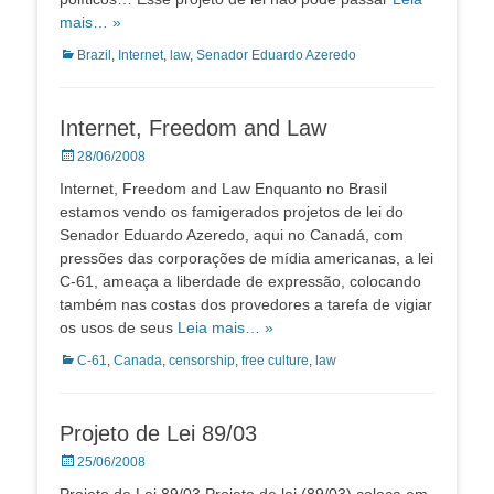
mais… »
Categorias:
Brazil
,
Internet
,
law
,
Senador Eduardo Azeredo
Internet, Freedom and Law
Posted
28/06/2008
on
Internet, Freedom and Law Enquanto no Brasil
estamos vendo os famigerados projetos de lei do
Senador Eduardo Azeredo, aqui no Canadá, com
pressões das corporações de mídia americanas, a lei
C-61, ameaça a liberdade de expressão, colocando
também nas costas dos provedores a tarefa de vigiar
os usos de seus
Leia mais… »
Categorias:
C-61
,
Canada
,
censorship
,
free culture
,
law
Projeto de Lei 89/03
Posted
25/06/2008
on