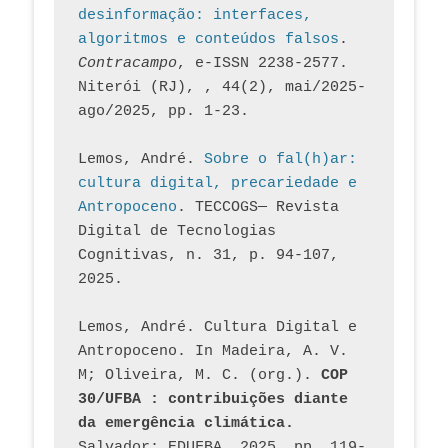
desinformação: interfaces, 
algoritmos e conteúdos falsos
. 
Contracampo
, e-ISSN 2238-2577. 
Niterói (RJ), , 44(2), mai/2025-
ago/2025, pp. 1-23.
Lemos, André. 
Sobre o fal(h)ar: 
cultura digital, precariedade e 
Antropoceno
. TECCOGS— Revista 
Digital de Tecnologias 
Cognitivas, n. 31, p. 94-107, 
2025.
Lemos, André. Cultura Digital e 
Antropoceno. In Madeira, A. V. 
M; Oliveira, M. C. (org.). 
COP 
30/UFBA : contribuições diante 
da emergência climática.
Salvador: EDUFBA, 2025. pp. 119-