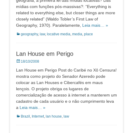
geografia, a primeira lei das mídias locativas? Das
mídias com funções pós-massivas?: “Everything is
related to everything else, but closer things are more
closely related” (Waldo Tobler’s First Law of
Geography, 1970). Paralelamente,
Leia mais… »
Categorias:
geography
,
law
,
locative media
,
media
,
place
Lan House em Perigo
Posted
18/10/2008
on
Lan House em Perigo Post do Caribé no Xô Censura!
mostra como projeto do Senador Azeredo pode
colocar as Lan Houses e Cibercafés em maus
lençois. O projeto obriga os lugares de
comercialização de acesso à internet a manterem um
cadastro de cada usuário e o não cumprimento leva
a
Leia mais… »
Categorias:
Brazil
,
Internet
,
lan house
,
law