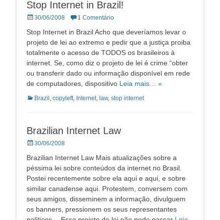
Stop Internet in Brazil!
Posted
30/06/2008
1 Comentário
on
Stop Internet in Brazil Acho que deveríamos levar o
projeto de lei ao extremo e pedir que a justiça proiba
totalmente o acesso de TODOS os brasileiros à
internet. Se, como diz o projeto de lei é crime “obter
ou transferir dado ou informação disponível em rede
de computadores, dispositivo
Leia mais… »
Categorias:
Brazil
,
copyleft
,
Internet
,
law
,
stop internet
Brazilian Internet Law
Posted
30/06/2008
on
Brazilian Internet Law Mais atualizações sobre a
péssima lei sobre conteúdos da internet no Brasil.
Postei recentemente sobre ela aqui e aqui, e sobre
similar canadense aqui. Protestem, conversem com
seus amigos, disseminem a informação, divulguem
os banners, pressionem os seus representantes
políticos… Esse projeto de lei não pode passar
Leia