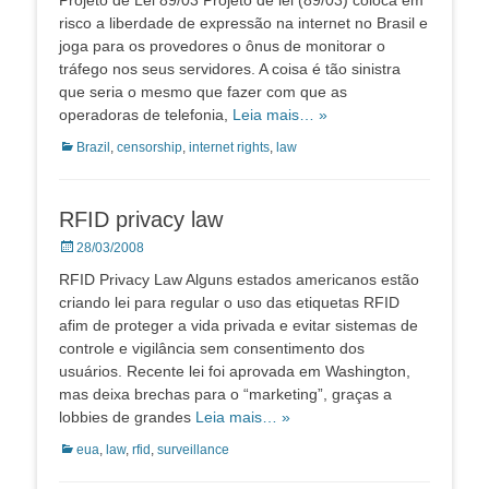
Projeto de Lei 89/03 Projeto de lei (89/03) coloca em
risco a liberdade de expressão na internet no Brasil e
joga para os provedores o ônus de monitorar o
tráfego nos seus servidores. A coisa é tão sinistra
que seria o mesmo que fazer com que as
operadoras de telefonia,
Leia mais… »
Categorias:
Brazil
,
censorship
,
internet rights
,
law
RFID privacy law
Posted
28/03/2008
on
RFID Privacy Law Alguns estados americanos estão
criando lei para regular o uso das etiquetas RFID
afim de proteger a vida privada e evitar sistemas de
controle e vigilância sem consentimento dos
usuários. Recente lei foi aprovada em Washington,
mas deixa brechas para o “marketing”, graças a
lobbies de grandes
Leia mais… »
Categorias:
eua
,
law
,
rfid
,
surveillance