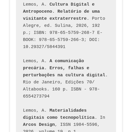
Lemos, A. 
Cultura Digital e 
Antropoceno. Relatório de uma 
visitante extraterrestre
. Porto 
Alegre, ed. Sulina, 2026, 192 
p.; ISBN: 978-65-5759-268-7 E-
BOOK: 978-65-5759-266-3; DOI: 
10.29327/5844391
Lemos, A. 
A comunicação 
precária. Erros, falhas e 
perturbações na cultura digital
. 
Rio de Janeiro, Edições 70/ 
Altabooks. 160 p. ISBN - 978-
6554273794
Lemos, A. 
Materialidades 
digitais como tecnopolítica
. In 
Arcos Design
, ISSN 1984-5596, 
2026, volume 19, n.1 