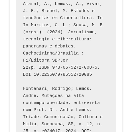
Amaral, A.; Lemos., A.; Vivar, 
J. F.; Brenol, M. Estudos e 
tendências em Cibercultura. In 
In Martins, G. L.; Sousa, M. E. 
(orgs.). (2024). Jornalismo, 
tecnologia e cibercultura: 
panoramas e debates. 
Cachoeirinha/Brasília : 
Fi/Editora SBPJor 
227p. ISBN 978-65-5272-008-5. 
DOI 10.22350/9786552720085
Fontanari, Rodrigo; Lemos, 
André. Mutações na alta 
contemporaneidade: entrevista 
com Prof. Dr. André Lemos. 
Tríade: Comunicação, Cultura e 
Mídia, Sorocaba, SP, v. 12, n. 
25, p. e024017, 2024. DOI: 