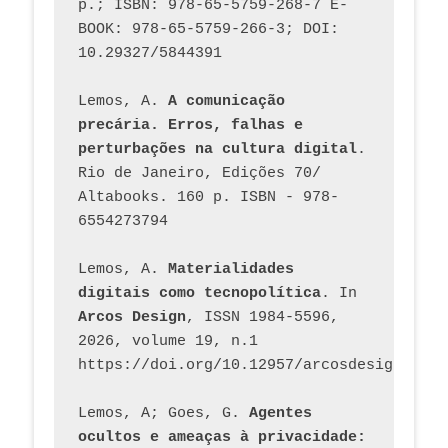
p.; ISBN: 978-65-5759-268-7 E-
BOOK: 978-65-5759-266-3; DOI: 
10.29327/5844391
Lemos, A. 
A comunicação 
precária. Erros, falhas e 
perturbações na cultura digital
. 
Rio de Janeiro, Edições 70/ 
Altabooks. 160 p. ISBN - 978-
6554273794
Lemos, A. 
Materialidades 
digitais como tecnopolítica
. In 
Arcos Design
, ISSN 1984-5596, 
2026, volume 19, n.1 
https://doi.org/10.12957/arcosdesign.2026
Lemos, A; Goes, G. 
Agentes 
ocultos e ameaças à privacidade: 