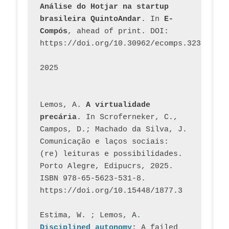
Análise do Hotjar na startup 
brasileira QuintoAndar
. In 
E-
Compós
, ahead of print. DOI: 
https://doi.org/10.30962/ecomps.3231
2025
Lemos, A. 
A virtualidade 
precária
. In Scroferneker, C., 
Campos, D.; Machado da Silva, J.  
Comunicação e laços sociais: 
(re) leituras e possibilidades. 
Porto Alegre, Edipucrs, 2025. 
ISBN 978-65-5623-531-8. 
https://doi.org/10.15448/1877.3
Estima, W. ; Lemos, A
. 
Disciplined autonomy
: 
A failed 