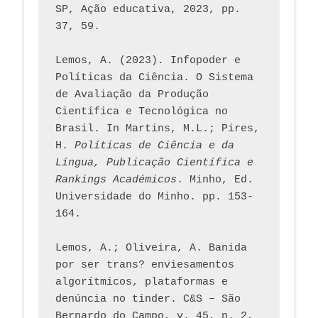
SP, Ação educativa, 2023, pp. 
37, 59. 
Lemos, A. (2023). Infopoder e 
Políticas da Ciência. O Sistema 
de Avaliação da Produção 
Científica e Tecnológica no 
Brasil. In Martins, M.L.; Pires, 
H. 
Políticas de Ciência e da 
Língua, Publicação Científica e 
Rankings Académicos
. Minho, Ed. 
Universidade do Minho. pp. 153-
164.
Lemos, A.; Oliveira, A. Banida 
por ser trans? enviesamentos 
algorítmicos, plataformas e 
denúncia no tinder. C&S – São 
Bernardo do Campo, v. 45, n. 2, 