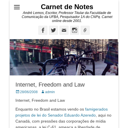
Carnet de Notes
André Lemos, Escritor, Professor Titular da Faculdade de
Comunicação da UFBA, Pesquisador 1A do CNPq. Carnet
online desde 2001.
Facebook
Twitter
Email
Instagram
Ligação
Internet, Freedom and Law
Posted
Autor:
28/06/2008
admin
on
Internet, Freedom and Law
Enquanto no Brasil estamos vendo os
famigerados
projetos de lei do Senador Eduardo Azeredo
, aqui no
Canadá, com pressões das corporações de mídia
americanas, a lei C-61, ameaça a liberdade de