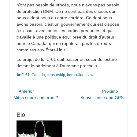
n’ont pas besoin de procès, nous n’avons pas besoin
de protection DRM. Ce ne sont pas des choses qui
nous aident nous ou notre carrière. Ce dont nous
avons besoin, c’est un gouvernement qui est disposé
à s’assoir avec toutes les parties prenantes et qui
travaille à une politique équilibrée du droit d’auteur
pour le Canada, qui ne répèterait pas les erreurs
commises aux États-Unis.’
Le projet de loi C-61 doit passer en seconde lecture
devant le parlement à l’automne prochain.
Categorias:
C-61
,
Canada
,
censorship
,
free culture
,
law
Navegação
← Anterior
Próximo →
Post
Próximo
Mitos sobre a internet?
Souveillance and GPS
de
anterior:
post:
Post
Bio