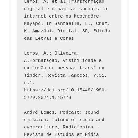
Lemos, A. et al.Transformação 
digital e dinâmicas sociais: a 
internet entre os Mebêngôre-
Kayapó. In Santaella, L., Cruz, 
K. Amazônia Digital. SP, Edição 
das Letras e Cores
Lemos, A.; Oliveira, 
A.Formatação, visibilidade e 
exclusão de pessoas trans* no 
Tinder. Revista Famecos, v.31, 
n.1. 
https://doi.org/10.15448/1980-
3729.2024.1.45778 
André Lemos, Podcast: sound 
emission, future of radio and 
cyberculture, Radiofonias – 
Revista de Estudos em Mídia 