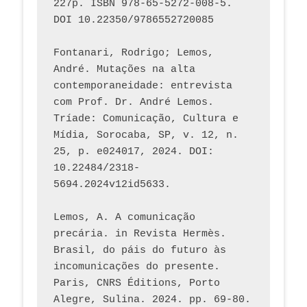
227p. ISBN 978-65-5272-008-5. 
DOI 10.22350/9786552720085
Fontanari, Rodrigo; Lemos, 
André. Mutações na alta 
contemporaneidade: entrevista 
com Prof. Dr. André Lemos. 
Tríade: Comunicação, Cultura e 
Mídia, Sorocaba, SP, v. 12, n. 
25, p. e024017, 2024. DOI: 
10.22484/2318-
5694.2024v12id5633.
Lemos, A. A comunicação 
precária. in Revista Hermès. 
Brasil, do páis do futuro às 
incomunicações do presente. 
Paris, CNRS Éditions, Porto 
Alegre, Sulina. 2024. pp. 69-80.  