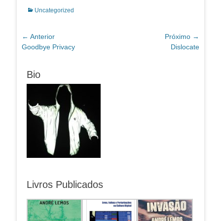
Categorias:
Uncategorized
Navegação
← Anterior
Próximo →
Post
Próximo
Goodbye Privacy
Dislocate
de
anterior:
post:
Post
Bio
Livros Publicados