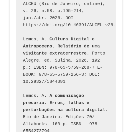
ALCEU (Rio de Janeiro, online), 
v. 26, n.58, p.195-214, 
jan./abr. 2026. DOI - 
https://doi.org/10.46391/ALCEU.v26.ed58.2
Lemos, A. 
Cultura Digital e 
Antropoceno. Relatório de uma 
visitante extraterrestre
. Porto 
Alegre, ed. Sulina, 2026, 192 
p.; ISBN: 978-65-5759-268-7 E-
BOOK: 978-65-5759-266-3; DOI: 
10.29327/5844391
Lemos, A. 
A comunicação 
precária. Erros, falhas e 
perturbações na cultura digital
. 
Rio de Janeiro, Edições 70/ 
Altabooks. 160 p. ISBN - 978-
6554273794