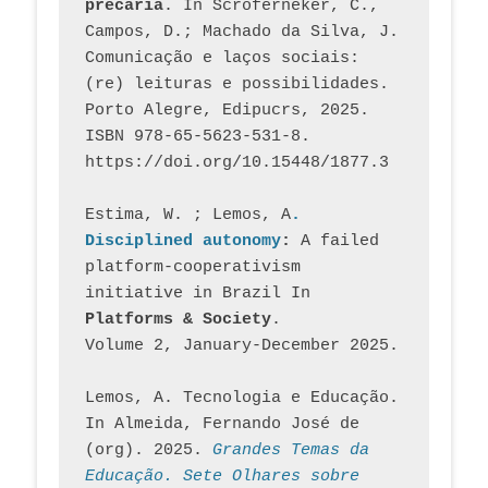
precária
. In Scroferneker, C., 
Campos, D.; Machado da Silva, J.  
Comunicação e laços sociais: 
(re) leituras e possibilidades. 
Porto Alegre, Edipucrs, 2025. 
ISBN 978-65-5623-531-8. 
https://doi.org/10.15448/1877.3
Estima, W. ; Lemos, A
. 
Disciplined autonomy
: 
A failed 
platform-cooperativism 
initiative in Brazil In
Platforms & Society
. 
Volume 2, January-December 2025.
Lemos, A. Tecnologia e Educação. 
In Almeida, Fernando José de 
(org). 2025. 
Grandes Temas da 
Educação. Sete Olhares sobre 