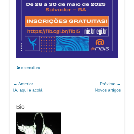
Categorias:
cibercultura
Navegação
← Anterior
Próximo →
Post
Próximo
IA, aqui e acolá
Novos artigos
de
anterior:
post:
Post
Bio