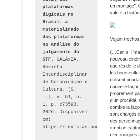
un montage”. O
plataformas 
vale é a histó
digitais no 
Brasil: a 
materialidade 
das plataformas 
Vejam trechos 
na análise do 
julgamento do 
(…Car, si l’im
nouveau cinéma
STF.
 GALÁxIA. 
que réside le d
Revista 
les boursouflu
Interdisciplinar 
utilisent pour
de Comunicação e 
nouvelle façon 
Cultura, [S. 
proprement parl
l.], v. 51, n. 
d’un procédé, 
1, p. e73593, 
comble la façon
2026. Disponível 
sont chargés d’
em: 
des personnages
«motion captur
électroniques