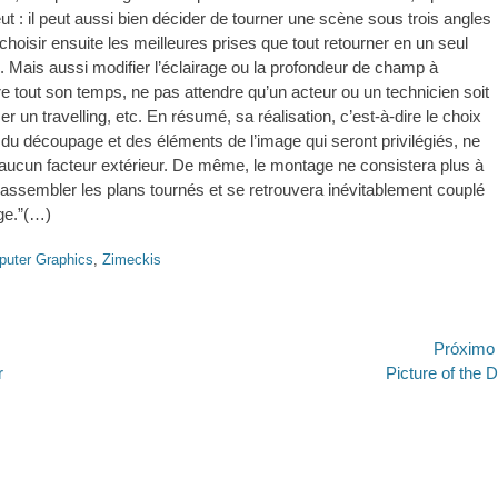
veut : il peut aussi bien décider de tourner une scène sous trois angles
 choisir ensuite les meilleures prises que tout retourner en un seul
 Mais aussi modifier l’éclairage ou la profondeur de champ à
re tout son temps, ne pas attendre qu’un acteur ou un technicien soit
ser un travelling, etc. En résumé, sa réalisation, c’est-à-dire le choix
du découpage et des éléments de l’image qui seront privilégiés, ne
aucun facteur extérieur. De même, le montage ne consistera plus à
’assembler les plans tournés et se retrouvera inévitablement couplé
ge.”(…)
uter Graphics
,
Zimeckis
ão
Próximo
Próximo
r
Picture of the 
post: