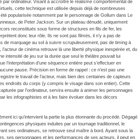
 par ordinateur. Visant à accroître le réalisme comportemental de
rtuels, cette technique est utilisée depuis déjà de nombreuses
a été popularisée notamment par le personnage de Gollum dans Le
anneaux, de Peter Jackson. Sur un plateau dénudé, uniquement
cors reconstitués sous forme de structures en fils de fer, les
prètent donc leur rôle. Ils ne sont pas filmés, il n’y a pas de
as de marquage au sol à suivre scrupuleusement, pas de timing à
, l’acteur de cinéma retrouve là une liberté physique inespérée et, du
intensité de jeu sur la durée que seul le théâtre pouvait lui
ue l’interprétation d’une séquence entière peut s’effectuer en
aucune pause. Précision en forme de rappel : ce n’est pas une
gistre le travail de l’acteur, mais bien des centaines de capteurs
les endroits du corps (y compris le visage dans son entier). Cette
apturée par l’ordinateur, servira ensuite à animer les personnages
par les infographistes et à les faire évoluer dans les décors
.ed58.2026.528
ément ici qu’intervient la partie la plus étonnante du procédé. Dégagé
ontingences physiques induites par un tournage traditionnel, le
vant ses ordinateurs, se retrouve seul maître à bord. Ayant sous la
s, ses personnages et les performances de ses acteurs, il peut en