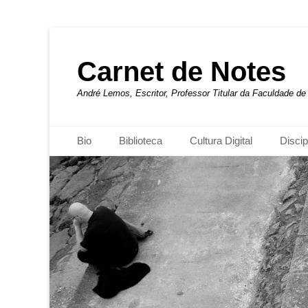
Carnet de Notes
André Lemos, Escritor, Professor Titular da Faculdade 
Menu principal
Pular
Bio
Biblioteca
Cultura Digital
Discip
para
o
conteúdo