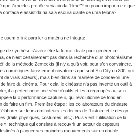
 que Zimeckis propõe seria ainda “filme”? ou pouco importa e o que
ria contada e assistida na sala escura diante de uma telona?
e usem o link para ler a matéria ne íntegra:
age de synthèse s’avère être la forme idéale pour générer ce
, ce n’est certainement pas dans la recherche d’un photoréalisme
éfi de la méthode Zemeckis (il n’y a qu’à voir, pour s’en convaincre,
res numériques faussement novatrices que sont Sin City ou 300, qui
tant de vrais acteurs), mais bien dans sa manière de concevoir une
de faire du cinéma. Pour cela, le cinéaste n’a pas inventé un outil à
er, il a perfectionné une série d’outils et les a regroupés au sein
appelé la « performance capture », qui révolutionne de fond en
 de faire un film. Première étape : les collaborateurs du cinéaste
élaborer sur leurs ordinateurs les décors de l’histoire et le design
 (traits physiques, costumes, etc.). Puis vient l’utilisation de la
https://revistas.pucsp.br/index.php/galaxia/article/view/73593. 
e », technique qui consiste à recouvrir un acteur de capteurs
 destinés à plaquer ses moindres mouvements sur un double