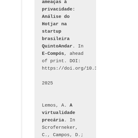
ameaças à 
privacidade: 
Análise do 
Hotjar na 
startup 
brasileira 
QuintoAndar
. In 
E-Compós
, ahead 
of print. DOI: 
https://doi.org/10.30962/ecomps.32
2025
Lemos, A. 
A 
virtualidade 
precária
. In 
Scroferneker, 
C., Campos, D.; 