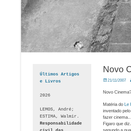
Novo 
Últimos Artigos 
Posted
A
21/11/2007
e Livros
on
Novo Cinema
2026
Matéria do
Le 
LEMOS, André; 
inventado pel
ESTIMA, Walmir. 
fazer cinema…
Responsabilidade 
Figaro que diz
segundo a qual
civil das 