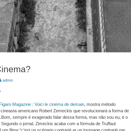
Cinema?
utor:
admin
?
Figaro Magazine : Voici le cinéma de demain
, mostra método
o cineasta americano Robert Zemeckis que revolucionará a forma de
Bom, sempre é exagerado falar dessa forma, mas não sou eu, é o
. Segundo o jornal, Zimeckis acaba com a fórmula de Truffaut
 um filme “c’est un scénario contrarié ar un tournage contrarié par