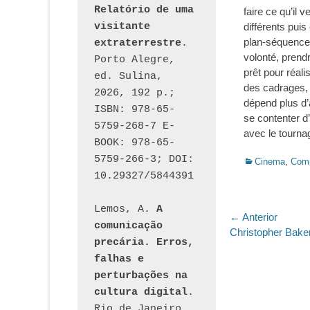
Relatório de uma 
faire ce qu’il 
visitante 
différents puis
plan-séquence.
extraterrestre
. 
volonté, prend
Porto Alegre, 
prêt pour réali
ed. Sulina, 
des cadrages, 
2026, 192 p.; 
dépend plus d’
ISBN: 978-65-
se contenter d
5759-268-7 E-
avec le tourna
BOOK: 978-65-
5759-266-3; DOI: 
Categorias:
Cinema
,
Comp
10.29327/5844391
Lemos, A. 
A 
Navegaç
← Anterior
comunicação 
Post
Christopher Bake
de
precária. Erros, 
anterior:
falhas e 
Post
perturbações na 
cultura digital
. 
Rio de Janeiro, 