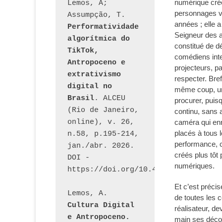
numérique créé
Lemos, A; 
personnages vi
Assumpção, T. 
années ; elle 
Performatividade 
Seigneur des 
algorítmica do 
constitué de dé
TikTok, 
comédiens inter
Antropoceno e 
projecteurs, p
extrativismo 
respecter. Bref
digital no 
même coup, une 
Brasil
. ALCEU 
procurer, puisq
(Rio de Janeiro, 
continu, sans 
online), v. 26, 
caméra qui enre
placés à tous 
n.58, p.195-214, 
performance, c
jan./abr. 2026. 
créés plus tôt 
DOI - 
numériques.
https://doi.org/10.46391/ALCEU.v26
Et c’est précis
Lemos, A. 
de toutes les c
Cultura Digital 
réalisateur, de
e Antropoceno. 
main ses décor