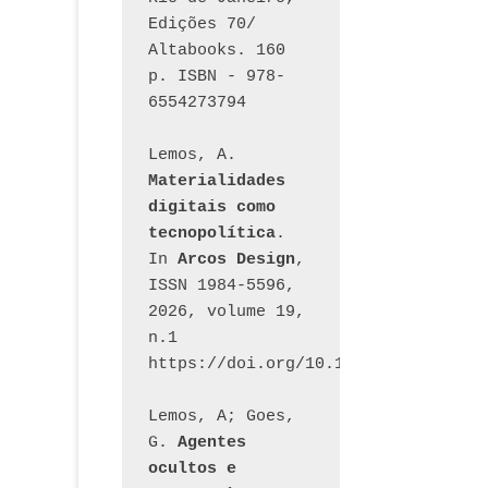
Edições 70/ 
Altabooks. 160 
p. ISBN - 978-
6554273794
Lemos, A. 
Materialidades 
digitais como 
tecnopolítica
. 
In 
Arcos Design
, 
ISSN 1984-5596, 
2026, volume 19, 
n.1 
https://doi.org/10.12957/arcosdesi
Lemos, A; Goes, 
G. 
Agentes 
ocultos e 