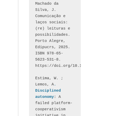
Machado da 
Silva, J.  
Comunicação e 
laços sociais: 
(re) leituras e 
possibilidades. 
Porto Alegre, 
Edipucrs, 2025. 
ISBN 978-65-
5623-531-8. 
https://doi.org/10.15448/1877.3
Estima, W. ; 
Lemos, A
. 
Disciplined 
autonomy
: 
A 
failed platform-
cooperativism 
initiative in 