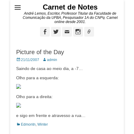
Carnet de Notes
André Lemos, Escritor, Professor Titular da Faculdade de
Comunicação da UFBA, Pesquisador 1A do CNPq. Carnet
online desde 2001.
Facebook
Twitter
Email
Instagram
Ligação
Picture of the Day
Posted
Autor:
21/11/2007
admin
on
Saindo de casa ao meio dia, a -7…
Olho para a esquerda:
Olho para a direita:
e sigo em frente e atravesso a rua…
Categorias:
Edmontn
,
Winter