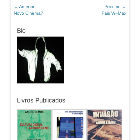
Navegação
← Anterior
Próximo →
Post
Próximo
Novo Cinema?
Pais Wi-Max
de
anterior:
post:
Post
Bio
Livros Publicados