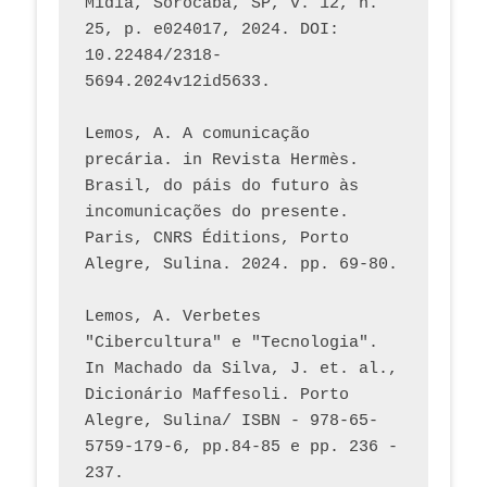
Mídia, Sorocaba, SP, v. 12, n. 
25, p. e024017, 2024. DOI: 
10.22484/2318-
5694.2024v12id5633.
Lemos, A. A comunicação 
precária. in Revista Hermès. 
Brasil, do páis do futuro às 
incomunicações do presente. 
Paris, CNRS Éditions, Porto 
Alegre, Sulina. 2024. pp. 69-80.  
Lemos, A. Verbetes 
"Cibercultura" e "Tecnologia". 
In Machado da Silva, J. et. al., 
Dicionário Maffesoli. Porto 
Alegre, Sulina/ ISBN - 978-65-
5759-179-6, pp.84-85 e pp. 236 - 
237. 