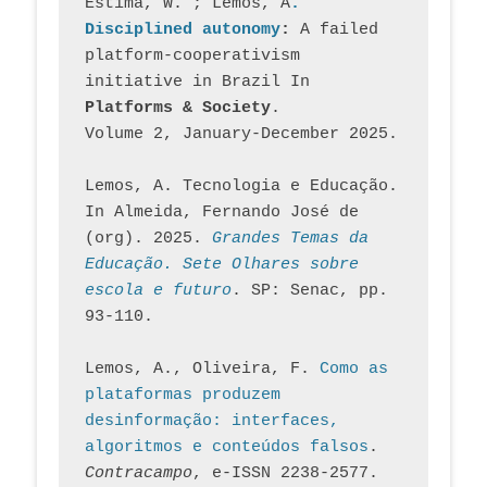
Estima, W. ; Lemos, A
. 
Disciplined autonomy
: 
A failed 
platform-cooperativism 
initiative in Brazil In
Platforms & Society
. 
Volume 2, January-December 2025.
Lemos, A. Tecnologia e Educação. 
In Almeida, Fernando José de 
(org). 2025. 
Grandes Temas da 
Educação. Sete Olhares sobre 
escola e futuro
. SP: Senac, pp. 
93-110.
Lemos, A., Oliveira, F. 
Como as 
plataformas produzem 
desinformação: interfaces, 
algoritmos e conteúdos falsos
. 
Contracampo
, e-ISSN 2238-2577. 