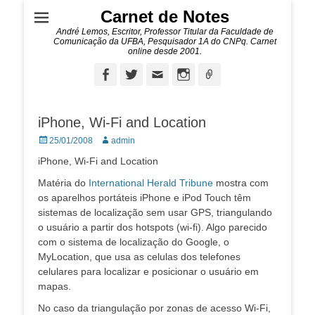
Carnet de Notes
André Lemos, Escritor, Professor Titular da Faculdade de
Comunicação da UFBA, Pesquisador 1A do CNPq. Carnet
online desde 2001.
Facebook
Twitter
Email
Instagram
Ligação
iPhone, Wi-Fi and Location
Posted
Autor:
25/01/2008
admin
on
iPhone, Wi-Fi and Location
Matéria do
International Herald Tribune
mostra com
os aparelhos portáteis iPhone e iPod Touch têm
sistemas de localização sem usar GPS, triangulando
o usuário a partir dos hotspots (wi-fi). Algo parecido
com o sistema de localização do Google, o
MyLocation, que usa as celulas dos telefones
celulares para localizar e posicionar o usuário em
mapas.
No caso da triangulação por zonas de acesso Wi-Fi,