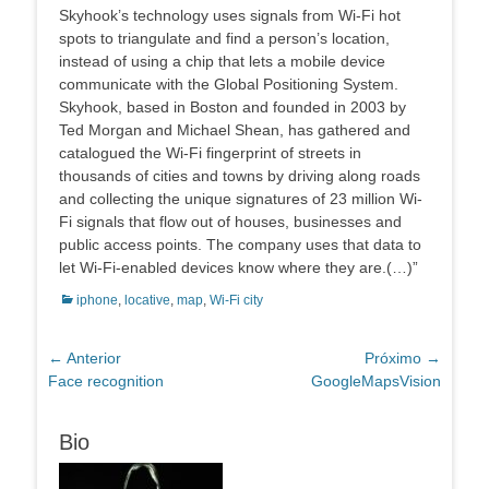
Skyhook’s technology uses signals from Wi-Fi hot
spots to triangulate and find a person’s location,
instead of using a chip that lets a mobile device
communicate with the Global Positioning System.
Skyhook, based in Boston and founded in 2003 by
Ted Morgan and Michael Shean, has gathered and
catalogued the Wi-Fi fingerprint of streets in
thousands of cities and towns by driving along roads
and collecting the unique signatures of 23 million Wi-
Fi signals that flow out of houses, businesses and
public access points. The company uses that data to
let Wi-Fi-enabled devices know where they are.(…)”
Categorias:
iphone
,
locative
,
map
,
Wi-Fi city
Navegação
← Anterior
Próximo →
Post
Próximo
Face recognition
GoogleMapsVision
de
anterior:
post:
Post
Bio