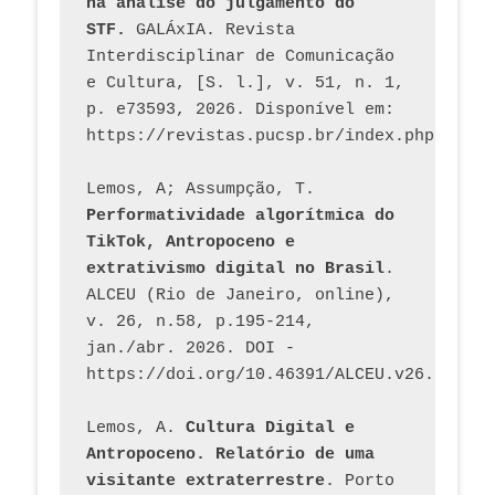
na análise do julgamento do 
STF.
 GALÁxIA. Revista 
Interdisciplinar de Comunicação 
e Cultura, [S. l.], v. 51, n. 1, 
p. e73593, 2026. Disponível em: 
Lemos, A; Assumpção, T. 
Performatividade algorítmica do 
TikTok, Antropoceno e 
extrativismo digital no Brasil
. 
ALCEU (Rio de Janeiro, online), 
v. 26, n.58, p.195-214, 
jan./abr. 2026. DOI - 
https://doi.org/10.46391/ALCEU.v26.ed58.2
Lemos, A. 
Cultura Digital e 
Antropoceno. Relatório de uma 
visitante extraterrestre
. Porto 