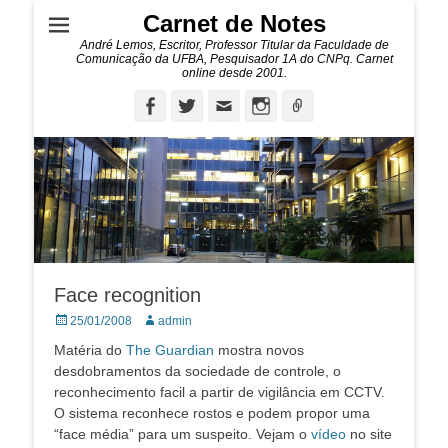
Carnet de Notes
André Lemos, Escritor, Professor Titular da Faculdade de
Comunicação da UFBA, Pesquisador 1A do CNPq. Carnet
online desde 2001.
Facebook
Twitter
Email
Instagram
Ligação
Face recognition
Posted
Autor:
25/01/2008
admin
on
Matéria do
The Guardian
mostra novos
desdobramentos da sociedade de controle, o
reconhecimento facil a partir de vigilância em CCTV.
O sistema reconhece rostos e podem propor uma
“face média” para um suspeito. Vejam o
vídeo
no site