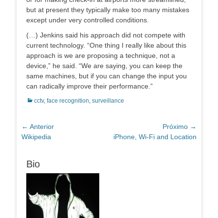
but at present they typically make too many mistakes
except under very controlled conditions.
(…) Jenkins said his approach did not compete with
current technology. “One thing I really like about this
approach is we are proposing a technique, not a
device,” he said. “We are saying, you can keep the
same machines, but if you can change the input you
can radically improve their performance.”
Categorias:
cctv
,
face recognition
,
surveillance
Navegação
← Anterior
Próximo →
Post
Próximo
Wikipedia
iPhone, Wi-Fi and Location
de
anterior:
post:
Post
Bio