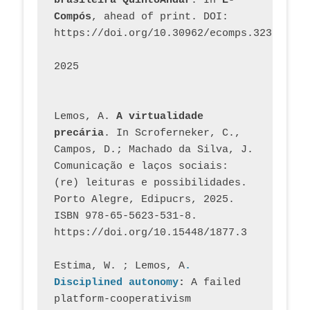
brasileira QuintoAndar
. In 
E-
Compós
, ahead of print. DOI: 
https://doi.org/10.30962/ecomps.3231
2025
Lemos, A. 
A virtualidade 
precária
. In Scroferneker, C., 
Campos, D.; Machado da Silva, J.  
Comunicação e laços sociais: 
(re) leituras e possibilidades. 
Porto Alegre, Edipucrs, 2025. 
ISBN 978-65-5623-531-8. 
https://doi.org/10.15448/1877.3
Estima, W. ; Lemos, A
. 
Disciplined autonomy
: 
A failed 
platform-cooperativism 