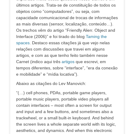
últimos artigos. Trata-se de constiituição de todos os
objetos como “computadores”, ou seja, com
capacidade comunicacional de trocas de informações
as mais diversas (sensor, localização, conteúdo…).
Os trechos vêm do artigo “Friendly Alien: Object and
Interface (2006)” e foi tirado do blog
Taming the
spaces
. Destaco essas citações já que vejo nelas
relações com discussões que travei em alguns
artigos, e com as que tenho feito também nesse
Carnet (indico aqui três
artigos
que escrevi, em
tempos diferentes, sobre “interface”, “era da conexão
e mobilidade” e “mídia locativa”).
Abaixo as citações do Lev Manovich:
“(…) cell phones, PDAs, portable game players,
portable music players, portable video players all
contain interfaces – most often a screen for output
and input and a few buttons, and sometimes also a
trackwheel, or a small built-in keyboard. And behind
the screen lives a whole separate world with its logic,
aesthetics, and dynamics. And when this electronic