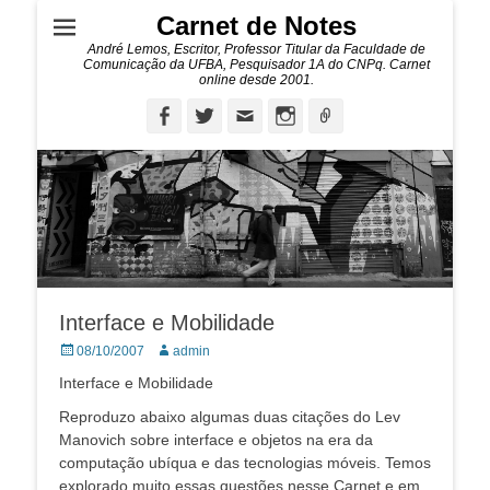
Carnet de Notes
André Lemos, Escritor, Professor Titular da Faculdade de
Comunicação da UFBA, Pesquisador 1A do CNPq. Carnet
online desde 2001.
Facebook
Twitter
Email
Instagram
Ligação
Interface e Mobilidade
Posted
Autor:
08/10/2007
admin
on
Interface e Mobilidade
Reproduzo abaixo algumas duas citações do Lev
Manovich sobre interface e objetos na era da
computação ubíqua e das tecnologias móveis. Temos
explorado muito essas questões nesse Carnet e em