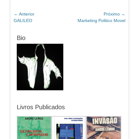
Navegação
← Anterior
Próximo →
Post
Próximo
GALILEO
Marketing Politico Movel
de
anterior:
post:
Post
Bio
Livros Publicados