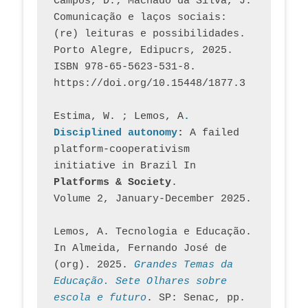
Campos, D.; Machado da Silva, J.  
Comunicação e laços sociais: 
(re) leituras e possibilidades. 
Porto Alegre, Edipucrs, 2025. 
ISBN 978-65-5623-531-8. 
https://doi.org/10.15448/1877.3
Estima, W. ; Lemos, A
. 
Disciplined autonomy
: 
A failed 
platform-cooperativism 
initiative in Brazil In
Platforms & Society
. 
Volume 2, January-December 2025.
Lemos, A. Tecnologia e Educação. 
In Almeida, Fernando José de 
(org). 2025. 
Grandes Temas da 
Educação. Sete Olhares sobre 
escola e futuro
. SP: Senac, pp. 