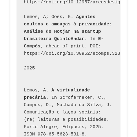
https://doi.org/10.12957/arcosdesign.2026
Lemos, A; Goes, G. 
Agentes 
ocultos e ameaças à privacidade: 
Análise do Hotjar na startup 
brasileira QuintoAndar
. In 
E-
Compós
, ahead of print. DOI: 
https://doi.org/10.30962/ecomps.3231
2025
Lemos, A. 
A virtualidade 
precária
. In Scroferneker, C., 
Campos, D.; Machado da Silva, J.  
Comunicação e laços sociais: 
(re) leituras e possibilidades. 
Porto Alegre, Edipucrs, 2025. 
ISBN 978-65-5623-531-8. 