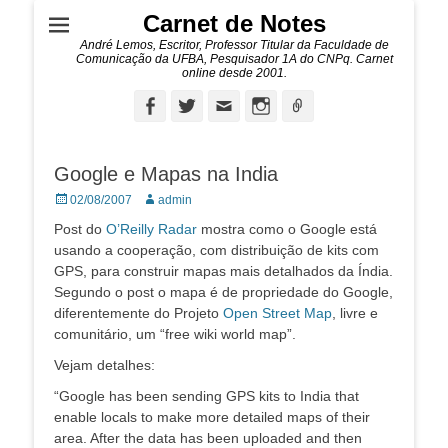
Carnet de Notes
André Lemos, Escritor, Professor Titular da Faculdade de
Comunicação da UFBA, Pesquisador 1A do CNPq. Carnet
online desde 2001.
Facebook
Twitter
Email
Instagram
Ligação
Google e Mapas na India
Posted
Autor:
02/08/2007
admin
on
Post do
O’Reilly Radar
mostra como o Google está
usando a cooperação, com distribuição de kits com
GPS, para construir mapas mais detalhados da Índia.
Segundo o post o mapa é de propriedade do Google,
diferentemente do Projeto
Open Street Map
, livre e
comunitário, um “free wiki world map”.
Vejam detalhes:
“Google has been sending GPS kits to India that
enable locals to make more detailed maps of their
area. After the data has been uploaded and then