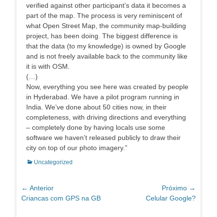
verified against other participant’s data it becomes a
part of the map. The process is very reminiscent of
what Open Street Map, the community map-building
project, has been doing. The biggest difference is
that the data (to my knowledge) is owned by Google
and is not freely available back to the community like
it is with OSM.
(…)
Now, everything you see here was created by people
in Hyderabad. We have a pilot program running in
India. We’ve done about 50 cities now, in their
completeness, with driving directions and everything
– completely done by having locals use some
software we haven’t released publicly to draw their
city on top of our photo imagery.”
Categorias:
Uncategorized
Navegação
← Anterior
Próximo →
Post
Próximo
Criancas com GPS na GB
Celular Google?
de
anterior:
post:
Post