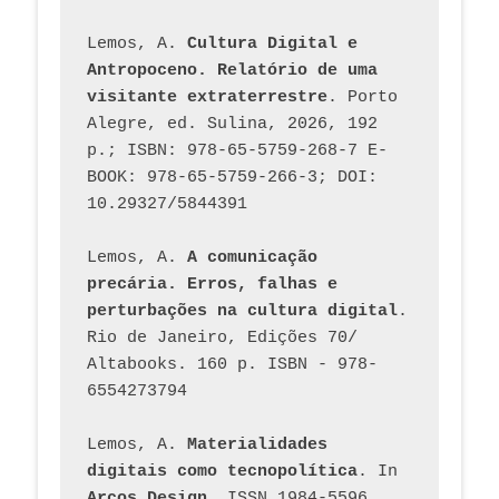
Lemos, A. 
Cultura Digital e 
Antropoceno. Relatório de uma 
visitante extraterrestre
. Porto 
Alegre, ed. Sulina, 2026, 192 
p.; ISBN: 978-65-5759-268-7 E-
BOOK: 978-65-5759-266-3; DOI: 
10.29327/5844391
Lemos, A. 
A comunicação 
precária. Erros, falhas e 
perturbações na cultura digital
. 
Rio de Janeiro, Edições 70/ 
Altabooks. 160 p. ISBN - 978-
6554273794
Lemos, A. 
Materialidades 
digitais como tecnopolítica
. In 
Arcos Design
, ISSN 1984-5596, 