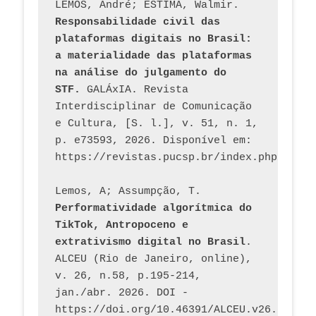
LEMOS, André; ESTIMA, Walmir. 
Responsabilidade civil das 
plataformas digitais no Brasil: 
a materialidade das plataformas 
na análise do julgamento do 
STF.
 GALÁxIA. Revista 
Interdisciplinar de Comunicação 
e Cultura, [S. l.], v. 51, n. 1, 
p. e73593, 2026. Disponível em: 
Lemos, A; Assumpção, T. 
Performatividade algorítmica do 
TikTok, Antropoceno e 
extrativismo digital no Brasil
. 
ALCEU (Rio de Janeiro, online), 
v. 26, n.58, p.195-214, 
jan./abr. 2026. DOI - 
https://doi.org/10.46391/ALCEU.v26.ed58.2