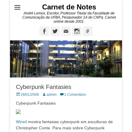
Carnet de Notes
André Lemos, Escritor, Professor Titular da Faculdade de
Comunicação da UFBA, Pesquisador 1A do CNPq. Carnet
online desde 2001.
Facebook
Twitter
Email
Instagram
Ligação
Cyberpunk Fantasies
Posted
Autor:
28/01/2008
admin
1 Comentário
on
Cyberpunk Fantasies
Wired
mostra fantasias cyberpunk em esculturas de
Christopher Conte. Para mais sobre Cyberpunk