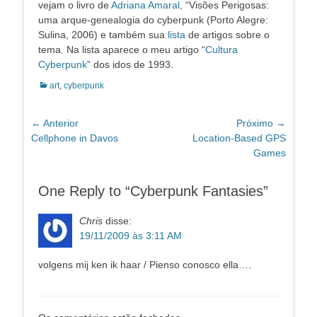
vejam o livro de
Adriana Amaral
, “Visões Perigosas:
uma arque-genealogia do cyberpunk (Porto Alegre:
Sulina, 2006) e também sua
lista
de artigos sobre o
tema. Na lista aparece o meu artigo “
Cultura
Cyberpunk
” dos idos de 1993.
Categorias:
art
,
cyberpunk
Navegação
← Anterior
Próximo →
Post
Próximo
Cellphone in Davos
Location-Based GPS
de
anterior:
post:
Games
Post
One Reply to “Cyberpunk Fantasies”
Chris
disse:
19/11/2009 às 3:11 AM
volgens mij ken ik haar / Pienso conosco ella….