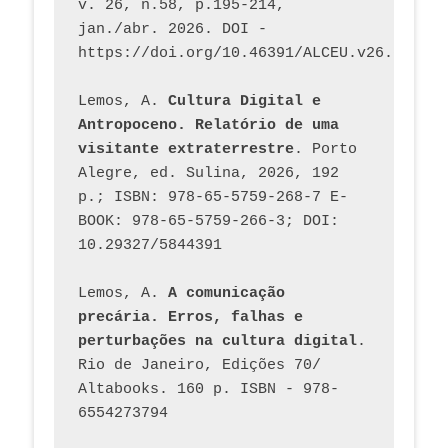
v. 26, n.58, p.195-214, 
jan./abr. 2026. DOI - 
https://doi.org/10.46391/ALCEU.v26.ed58.2
Lemos, A. 
Cultura Digital e 
Antropoceno. Relatório de uma 
visitante extraterrestre
. Porto 
Alegre, ed. Sulina, 2026, 192 
p.; ISBN: 978-65-5759-268-7 E-
BOOK: 978-65-5759-266-3; DOI: 
10.29327/5844391
Lemos, A. 
A comunicação 
precária. Erros, falhas e 
perturbações na cultura digital
. 
Rio de Janeiro, Edições 70/ 
Altabooks. 160 p. ISBN - 978-
6554273794