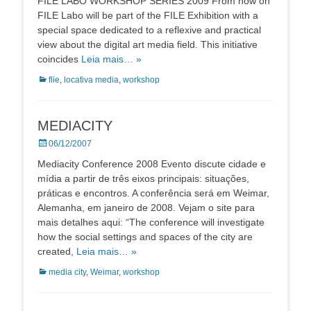
FILE LABO WORKSHOP SERIES 2009 From now on
FILE Labo will be part of the FILE Exhibition with a
special space dedicated to a reflexive and practical
view about the digital art media field. This initiative
coincides
Leia mais… »
Categorias:
flie
,
locativa media
,
workshop
MEDIACITY
Posted
06/12/2007
on
Mediacity Conference 2008 Evento discute cidade e
mídia a partir de três eixos principais: situações,
práticas e encontros. A conferência será em Weimar,
Alemanha, em janeiro de 2008. Vejam o site para
mais detalhes aqui: “The conference will investigate
how the social settings and spaces of the city are
created,
Leia mais… »
Categorias:
media city
,
Weimar
,
workshop