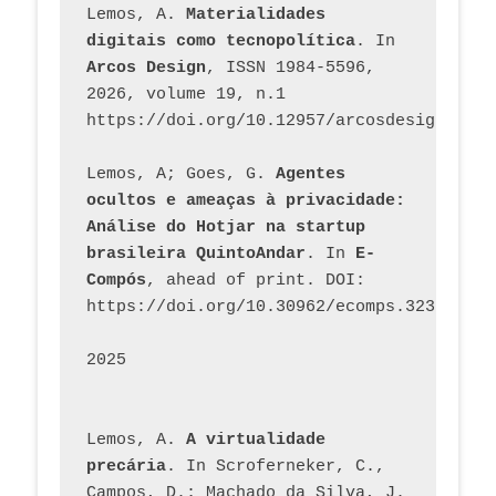
Lemos, A. 
Materialidades 
digitais como tecnopolítica
. In 
Arcos Design
, ISSN 1984-5596, 
2026, volume 19, n.1 
https://doi.org/10.12957/arcosdesign.2026
Lemos, A; Goes, G. 
Agentes 
ocultos e ameaças à privacidade: 
Análise do Hotjar na startup 
brasileira QuintoAndar
. In 
E-
Compós
, ahead of print. DOI: 
https://doi.org/10.30962/ecomps.3231
2025
Lemos, A. 
A virtualidade 
precária
. In Scroferneker, C., 
Campos, D.; Machado da Silva, J.  