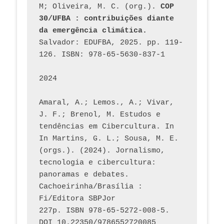
M; Oliveira, M. C. (org.). 
COP 
30/UFBA : contribuições diante 
da emergência climática.
Salvador: EDUFBA, 2025. pp. 119-
126. ISBN: 978-65-5630-837-1
2024
Amaral, A.; Lemos., A.; Vivar, 
J. F.; Brenol, M. Estudos e 
tendências em Cibercultura. In 
In Martins, G. L.; Sousa, M. E. 
(orgs.). (2024). Jornalismo, 
tecnologia e cibercultura: 
panoramas e debates. 
Cachoeirinha/Brasília : 
Fi/Editora SBPJor 
227p. ISBN 978-65-5272-008-5. 
DOI 10.22350/9786552720085