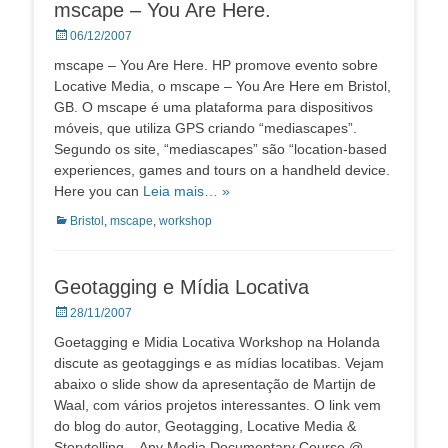
mscape – You Are Here.
Posted
06/12/2007
on
mscape – You Are Here. HP promove evento sobre
Locative Media, o mscape – You Are Here em Bristol,
GB. O mscape é uma plataforma para dispositivos
móveis, que utiliza GPS criando “mediascapes”.
Segundo os site, “mediascapes” são “location-based
experiences, games and tours on a handheld device.
Here you can
Leia mais… »
Categorias:
Bristol
,
mscape
,
workshop
Geotagging e Mídia Locativa
Posted
28/11/2007
on
Goetagging e Midia Locativa Workshop na Holanda
discute as geotaggings e as mídias locatibas. Vejam
abaixo o slide show da apresentação de Martijn de
Waal, com vários projetos interessantes. O link vem
do blog do autor, Geotagging, Locative Media &
Storytelling – Any Media Documentary Course @