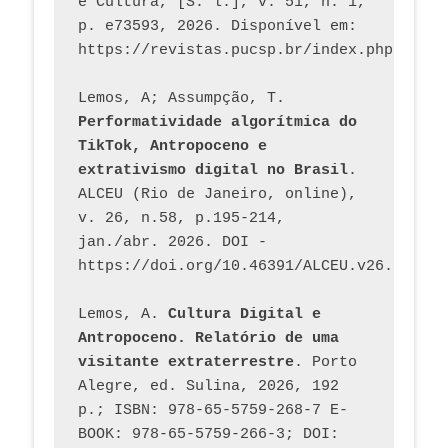
e Cultura, [S. l.], v. 51, n. 1, 
p. e73593, 2026. Disponível em: 
Lemos, A; Assumpção, T. 
Performatividade algorítmica do 
TikTok, Antropoceno e 
extrativismo digital no Brasil
. 
ALCEU (Rio de Janeiro, online), 
v. 26, n.58, p.195-214, 
jan./abr. 2026. DOI - 
https://doi.org/10.46391/ALCEU.v26.ed58.2
Lemos, A. 
Cultura Digital e 
Antropoceno. Relatório de uma 
visitante extraterrestre
. Porto 
Alegre, ed. Sulina, 2026, 192 
p.; ISBN: 978-65-5759-268-7 E-
BOOK: 978-65-5759-266-3; DOI: 