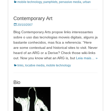
Categorias:
mobile technology
,
pamphlets
,
pervasive media
,
urban
Contemporary Art
Posted
20/10/2007
on
Blog Contemporary Arts propoe links interessantes
sobre o uso das tecnologias moveis digitais, alguns ja
bastante conhecidos, mas fica a referencia: “Here
are some contextual and historical sites to visit. Never
heard of an ARG or a Derive? Check those wiki-links
out. Now you know what an ARG is, but
Leia mais… »
Categorias:
links
,
locative media
,
mobile technology
Bio