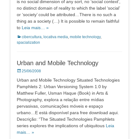
is no social dimension of any sort, no ‘social context’,
no distinct domain of reality to which the label ‘social’
or ‘society’ could be attributed…There is no such a
thing as a society (…) It is possible to remain faithful
to
Leia mais… »
Categorias:
cibercultura
,
locativa media
,
mobile technology
,
spacialization
Urban and Mobile Technology
Posted
25/06/2008
on
Urban and Mobile Technology Situated Technologies
Pamphlets 2: Urban Versioning System 1.0 by
Matthew Fuller, Usman Haque (Book) in Arts &
Photography, explora a relação entre mídias
pervasivas, comunicações móveis e espaço
urbano…E está disponível para free download aqui.
Descrição: “The Situated Technologies Pamphlets
series explores the implications of ubiquitous
Leia
mais… »