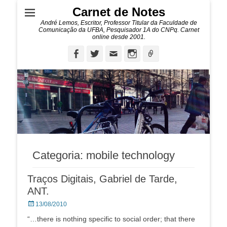
Carnet de Notes
André Lemos, Escritor, Professor Titular da Faculdade de
Comunicação da UFBA, Pesquisador 1A do CNPq. Carnet
online desde 2001.
Facebook
Twitter
Email
Instagram
Ligação
Categoria:
mobile technology
Traços Digitais, Gabriel de Tarde,
ANT.
Posted
13/08/2010
on
“…there is nothing specific to social order; that there