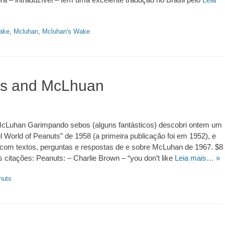
ake
,
Mcluhan
,
Mcluhan's Wake
s and McLhuan
cLuhan Garimpando sebos (alguns fantásticos) descobri ontem um
 World of Peanuts” de 1958 (a primeira publicação foi em 1952), e
 com textos, perguntas e respostas de e sobre McLuhan de 1967. $8
citações: Peanuts: – Charlie Brown – “you don’t like
Leia mais… »
nuts
https://revistas.pucsp.br/index.php/galaxia/article/view/73593. 