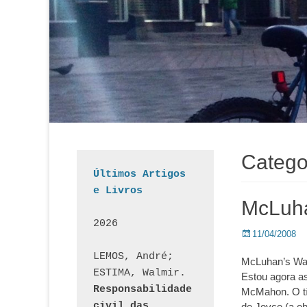
Catego
Últimos Artigos 
e Livros
McLuh
2026
Posted
11/04/2008
on
LEMOS, André; 
McLuhan’s Wak
ESTIMA, Walmir. 
Estou agora a
Responsabilidade 
McMahon. O tít
civil das 
de Joyce (a ob