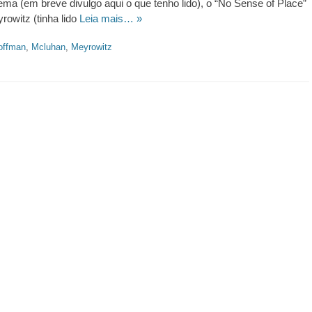
tema (em breve divulgo aqui o que tenho lido), o “No Sense of Place”
owitz (tinha lido
Leia mais… »
offman
,
Mcluhan
,
Meyrowitz