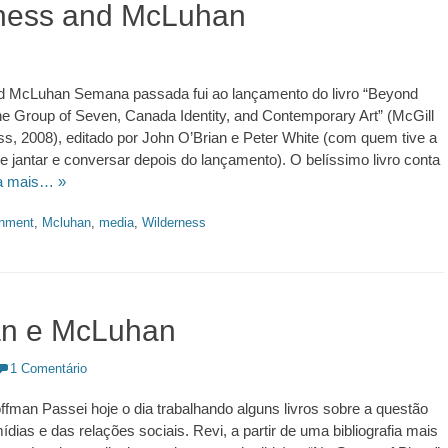
ness and McLuhan
d McLuhan Semana passada fui ao lançamento do livro “Beyond
e Group of Seven, Canada Identity, and Contemporary Art” (McGill
ss, 2008), editado por John O’Brian e Peter White (com quem tive a
e jantar e conversar depois do lançamento). O belíssimo livro conta
a mais… »
onment
,
Mcluhan
,
media
,
Wilderness
n e McLuhan
.ed58.2026.528
1 Comentário
man Passei hoje o dia trabalhando alguns livros sobre a questão
ídias e das relações sociais. Revi, a partir de uma bibliografia mais