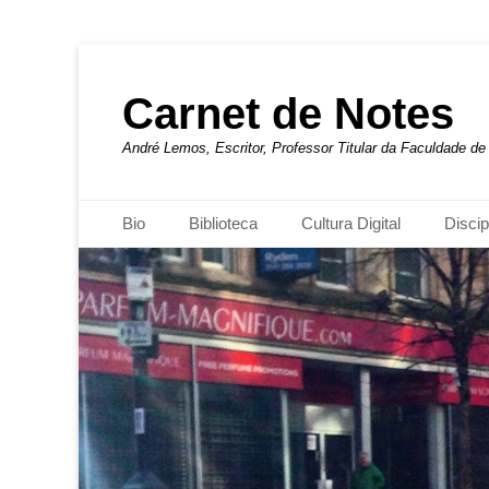
Carnet de Notes
André Lemos, Escritor, Professor Titular da Faculdade 
Menu principal
Pular
Bio
Biblioteca
Cultura Digital
Discip
para
o
conteúdo