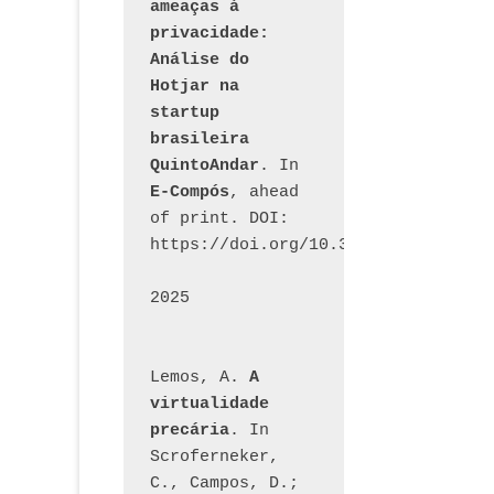
ameaças à 
privacidade: 
Análise do 
Hotjar na 
startup 
brasileira 
QuintoAndar
. In 
E-Compós
, ahead 
of print. DOI: 
https://doi.org/10.30962/ecomps.32
2025
Lemos, A. 
A 
virtualidade 
precária
. In 
Scroferneker, 
C., Campos, D.; 