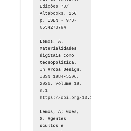
Edições 70/ 
Altabooks. 160 
p. ISBN - 978-
6554273794
Lemos, A. 
Materialidades 
digitais como 
tecnopolítica
. 
In 
Arcos Design
, 
ISSN 1984-5596, 
2026, volume 19, 
n.1 
https://doi.org/10.12957/arcosdesi
Lemos, A; Goes, 
G. 
Agentes 
ocultos e 