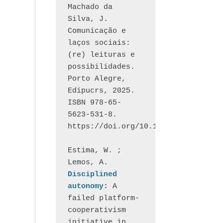
Machado da 
Silva, J.  
Comunicação e 
laços sociais: 
(re) leituras e 
possibilidades. 
Porto Alegre, 
Edipucrs, 2025. 
ISBN 978-65-
5623-531-8. 
https://doi.org/10.15448/1877.3
Estima, W. ; 
Lemos, A
. 
Disciplined 
autonomy
: 
A 
failed platform-
cooperativism 
initiative in 