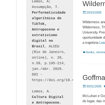
Lemos, A; 
Wilder
Assumpção, T. 
Posted
Performatividade 
20/03/2008
on
algorítmica do 
Wilderness an
TikTok, 
Wilderness, Th
Antropoceno e 
University Pre
extrativismo 
oportunidade d
digital no 
a trajetória
Lei
Brasil
. ALCEU 
(Rio de Janeiro, 
Categorias:
books
,
envir
online), v. 26, 
n.58, p.195-214, 
jan./abr. 2026. 
DOI - 
Goffma
https://doi.org/10.46391/ALCEU.v26
Posted
30/01/2008
on
Lemos, A. 
McLuhan e Goff
Cultura Digital 
do lugar, das m
e Antropoceno. 