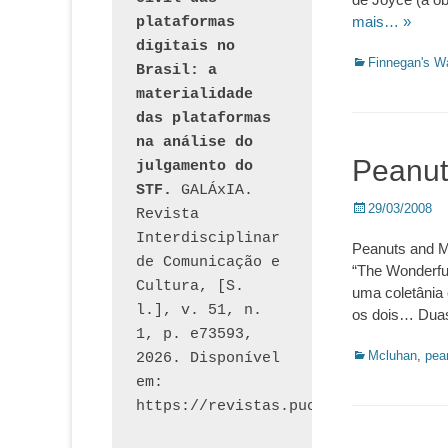
mais… »
plataformas 
digitais no 
Categorias:
Finnegan's W
Brasil: a 
materialidade 
das plataformas 
na análise do 
Peanut
julgamento do 
STF.
 GALÁxIA. 
Posted
29/03/2008
Revista 
on
Interdisciplinar 
Peanuts and M
de Comunicação e 
“The Wonderful
Cultura, [S. 
uma coletânia
l.], v. 51, n. 
os dois… Duas 
1, p. e73593, 
Categorias:
Mcluhan
,
pea
2026. Disponível 
em: 