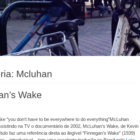
ria:
Mcluhan
an’s Wake
e “you don’t have to be everywhere to do everything”McLuhan
ssistindo na TV o documentário de 2002, McLuhan’s Wake, de Kevin
ulo faz uma referência direta ao ilegível “Finnegan’s Wake” (1939)
ra – intraduzível – tem uma excelente tradução no Brasil pelo
Leia