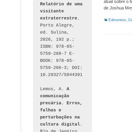
atual sobre o 
Relatório de uma 
de Joshua Meyr
visitante 
extraterrestre
. 
Categorias:
Edmonton
,
G
Porto Alegre, 
ed. Sulina, 
2026, 192 p.; 
ISBN: 978-65-
5759-268-7 E-
BOOK: 978-65-
5759-266-3; DOI: 
10.29327/5844391
Lemos, A. 
A 
comunicação 
precária. Erros, 
falhas e 
perturbações na 
cultura digital
. 
Rio de Janeiro, 