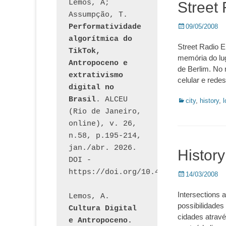
Lemos, A; 
Street
Assumpção, T. 
Posted
Performatividade 
09/05/2008
on
algorítmica do 
Street Radio E
TikTok, 
memória do lug
Antropoceno e 
de Berlim. No 
extrativismo 
celular e rede
digital no 
Brasil
. ALCEU 
Categorias:
city
,
history
,
l
(Rio de Janeiro, 
online), v. 26, 
n.58, p.195-214, 
jan./abr. 2026. 
Histor
DOI - 
https://doi.org/10.46391/ALCEU.v26
Posted
14/03/2008
on
Intersections
Lemos, A. 
possibilidades 
Cultura Digital 
cidades atrav
e Antropoceno. 