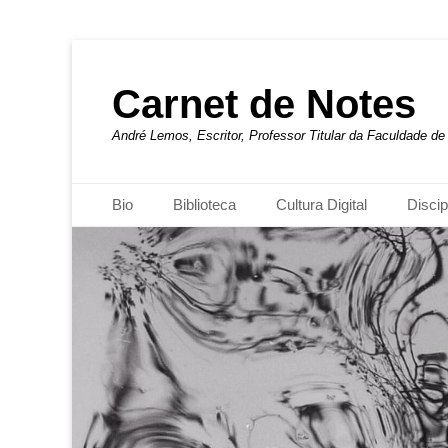
Carnet de Notes
André Lemos, Escritor, Professor Titular da Faculdade 
Menu principal
Pular
Bio
Biblioteca
Cultura Digital
Discip
para
o
conteúdo