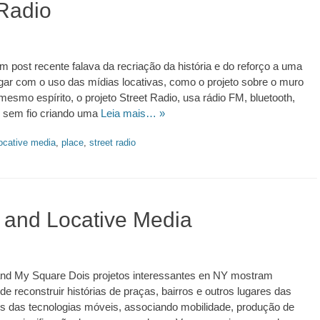
 Radio
m post recente falava da recriação da história e do reforço a uma
ar com o uso das mídias locativas, como o projeto sobre o muro
mesmo espírito, o projeto Street Radio, usa rádio FM, bluetooth,
s sem fio criando uma
Leia mais… »
ocative media
,
place
,
street radio
y and Locative Media
.ed58.2026.528
 and My Square Dois projetos interessantes en NY mostram
de reconstruir histórias de praças, bairros e outros lugares das
és das tecnologias móveis, associando mobilidade, produção de