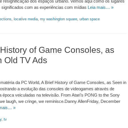
 e resignificação dos espaços urbano. Vemos aqui como os lugares
significados com as experiências com mídias
Leia mais… »
sections
,
locative media
,
my washington square
,
urban space
f History of Game Consoles, as
n Old TV Ads
 matéria da PC World, A Brief History of Game Consoles, as Seen in
ostrando a evolução das consoles de videogames através de
a época veiculadas na televisão. From Atari’s PONG to the Sony
–we laugh, we cringe, we reminisce.Danny AllenFriday, December
 mais… »
y
,
tv