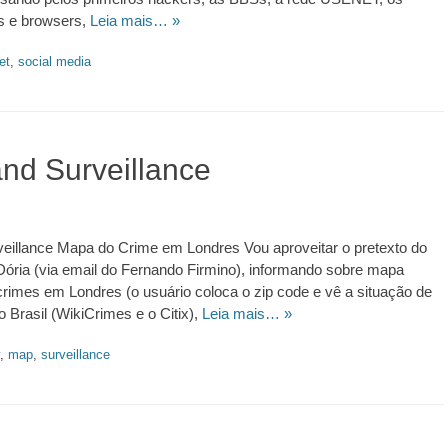
ts e browsers,
Leia mais… »
et
,
social media
nd Surveillance
eillance Mapa do Crime em Londres Vou aproveitar o pretexto do
Dória (via email do Fernando Firmino), informando sobre mapa
 crimes em Londres (o usuário coloca o zip code e vê a situação de
o Brasil (WikiCrimes e o Citix),
Leia mais… »
,
map
,
surveillance
https://revistas.pucsp.br/index.php/galaxia/article/view/73593. 