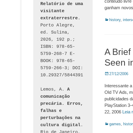
conteúdo livre
Relatório de uma 
ganham novos 
visitante 
extraterrestre
. 
Categorias:
history
,
inter
Porto Alegre, 
ed. Sulina, 
2026, 192 p.; 
ISBN: 978-65-
A Brie
5759-268-7 E-
Seen i
BOOK: 978-65-
5759-266-3; DOI: 
Posted
27/12/2006
10.29327/5844391
on
Interessante a
Lemos, A. 
A 
Old TV Ads, m
comunicação 
publicidades d
precária. Erros, 
PlayStation 3
falhas e 
22, 2006
Leia
perturbações na 
Categorias:
games
,
histor
cultura digital
. 
Rio de Janeiro, 