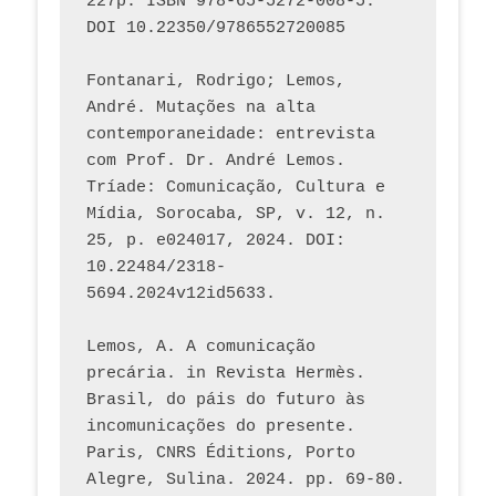
227p. ISBN 978-65-5272-008-5. 
DOI 10.22350/9786552720085
Fontanari, Rodrigo; Lemos, 
André. Mutações na alta 
contemporaneidade: entrevista 
com Prof. Dr. André Lemos. 
Tríade: Comunicação, Cultura e 
Mídia, Sorocaba, SP, v. 12, n. 
25, p. e024017, 2024. DOI: 
10.22484/2318-
5694.2024v12id5633.
Lemos, A. A comunicação 
precária. in Revista Hermès. 
Brasil, do páis do futuro às 
incomunicações do presente. 
Paris, CNRS Éditions, Porto 
Alegre, Sulina. 2024. pp. 69-80.  