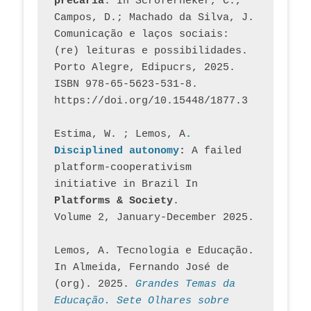
precária
. In Scroferneker, C., 
Campos, D.; Machado da Silva, J.  
Comunicação e laços sociais: 
(re) leituras e possibilidades. 
Porto Alegre, Edipucrs, 2025. 
ISBN 978-65-5623-531-8. 
https://doi.org/10.15448/1877.3
Estima, W. ; Lemos, A
. 
Disciplined autonomy
: 
A failed 
platform-cooperativism 
initiative in Brazil In
Platforms & Society
. 
Volume 2, January-December 2025.
Lemos, A. Tecnologia e Educação. 
In Almeida, Fernando José de 
(org). 2025. 
Grandes Temas da 
Educação. Sete Olhares sobre 