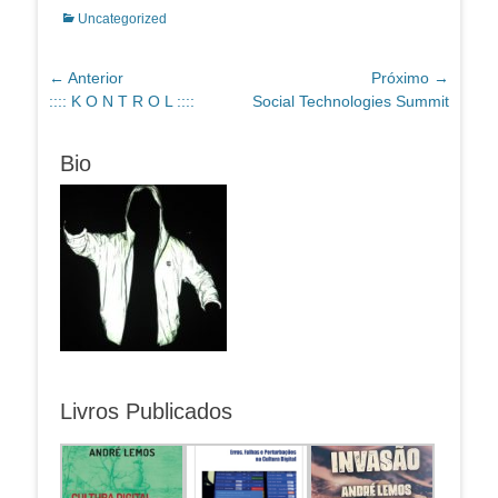
Categorias:
Uncategorized
Navegação
← Anterior
Próximo →
Post
Próximo
:::: K O N T R O L ::::
Social Technologies Summit
de
anterior:
post:
Post
Bio
Livros Publicados