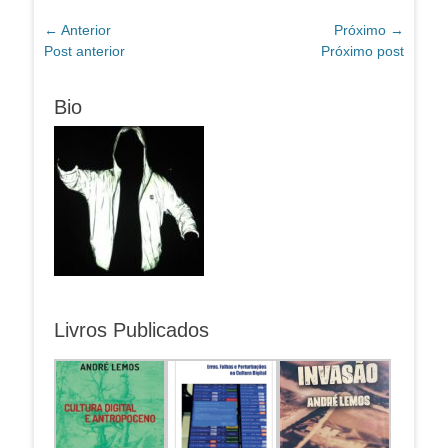
Navegação
← Anterior
Próximo →
Post
Próximo
Post anterior
Próximo post
de
anterior:
post:
Post
Bio
Livros Publicados