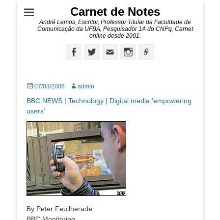
Carnet de Notes
André Lemos, Escritor, Professor Titular da Faculdade de
Comunicação da UFBA, Pesquisador 1A do CNPq. Carnet
online desde 2001.
Facebook
Twitter
Email
Instagram
Ligação
Posted
Autor:
07/03/2006
admin
on
BBC NEWS | Technology | Digital media ‘empowering
users’
By Peter Feuilherade
BBC Monitoring