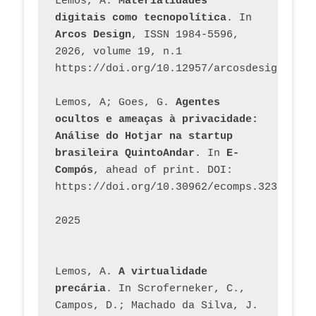
Lemos, A. 
Materialidades 
digitais como tecnopolítica
. In 
Arcos Design
, ISSN 1984-5596, 
2026, volume 19, n.1 
https://doi.org/10.12957/arcosdesign.2026
Lemos, A; Goes, G. 
Agentes 
ocultos e ameaças à privacidade: 
Análise do Hotjar na startup 
brasileira QuintoAndar
. In 
E-
Compós
, ahead of print. DOI: 
https://doi.org/10.30962/ecomps.3231
2025
Lemos, A. 
A virtualidade 
precária
. In Scroferneker, C., 
Campos, D.; Machado da Silva, J.  