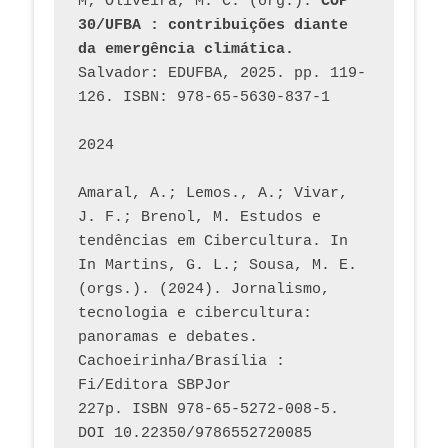
M; Oliveira, M. C. (org.). 
COP 
30/UFBA : contribuições diante 
da emergência climática.
Salvador: EDUFBA, 2025. pp. 119-
126. ISBN: 978-65-5630-837-1
2024
Amaral, A.; Lemos., A.; Vivar, 
J. F.; Brenol, M. Estudos e 
tendências em Cibercultura. In 
In Martins, G. L.; Sousa, M. E. 
(orgs.). (2024). Jornalismo, 
tecnologia e cibercultura: 
panoramas e debates. 
Cachoeirinha/Brasília : 
Fi/Editora SBPJor 
227p. ISBN 978-65-5272-008-5. 
DOI 10.22350/9786552720085