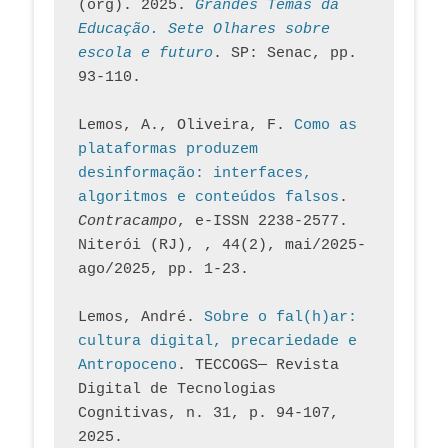
(org). 2025. 
Grandes Temas da 
Educação. Sete Olhares sobre 
escola e futuro
. SP: Senac, pp. 
93-110.
Lemos, A., Oliveira, F. 
Como as 
plataformas produzem 
desinformação: interfaces, 
algoritmos e conteúdos falsos
. 
Contracampo
, e-ISSN 2238-2577. 
Niterói (RJ), , 44(2), mai/2025-
ago/2025, pp. 1-23.
Lemos, André. 
Sobre o fal(h)ar: 
cultura digital, precariedade e 
Antropoceno
. TECCOGS— Revista 
Digital de Tecnologias 
Cognitivas, n. 31, p. 94-107, 
2025.