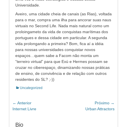
Universidade.
Aveiro, uma cidade cheia de canais (as Rias), voltada
para o mar, compra uma ilha para ancorar suas naus
virtuais no Second Life. Nada mais natural como um
proloingameto da vida de conquistas marítimas dos
portugues e dessa cidade em particular. A segunda
vida prolongando a primeira? Bom, fica aí a idéia
para nossas universidades conquistar novos
espaços…quem sabe a Facom não monta um
“terreiro virtual” para que Exú e Hermes possam se
cruzar no ciberespaço, dinamizando nossas práticas
de ensino, de convivência e de relação com outros
residentes do SL? ;-))
Categorias:
Uncategorized
Navegação
← Anterior
Próximo →
Post
Próximo
Internet Livre
Urban Attractors
de
anterior:
post:
Post
Bio