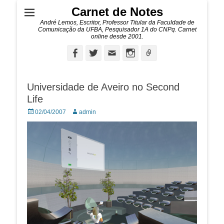
Carnet de Notes
André Lemos, Escritor, Professor Titular da Faculdade de
Comunicação da UFBA, Pesquisador 1A do CNPq. Carnet
online desde 2001.
Facebook
Twitter
Email
Instagram
Ligação
Universidade de Aveiro no Second
Life
Posted
Autor:
02/04/2007
admin
on