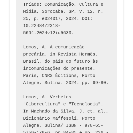
Tríade: Comunicação, Cultura e 
Mídia, Sorocaba, SP, v. 12, n. 
25, p. e024017, 2024. DOI: 
10.22484/2318-
5694.2024v12id5633.
Lemos, A. A comunicação 
precária. in Revista Hermès. 
Brasil, do páis do futuro às 
incomunicações do presente. 
Paris, CNRS Éditions, Porto 
Alegre, Sulina. 2024. pp. 69-80.  
Lemos, A. Verbetes 
"Cibercultura" e "Tecnologia". 
In Machado da Silva, J. et. al., 
Dicionário Maffesoli. Porto 
Alegre, Sulina/ ISBN - 978-65-
5759-179-6, pp.84-85 e pp. 236 - 