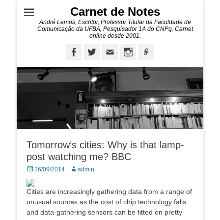
Carnet de Notes
André Lemos, Escritor, Professor Titular da Faculdade de
Comunicação da UFBA, Pesquisador 1A do CNPq. Carnet
online desde 2001.
Facebook
Twitter
Email
Instagram
Ligação
Tomorrow’s cities: Why is that lamp-
post watching me? BBC
Posted
Autor:
26/09/2014
admin
on
Cities are increasingly gathering data from a range of
unusual sources as the cost of chip technology falls
and data-gathering sensors can be fitted on pretty