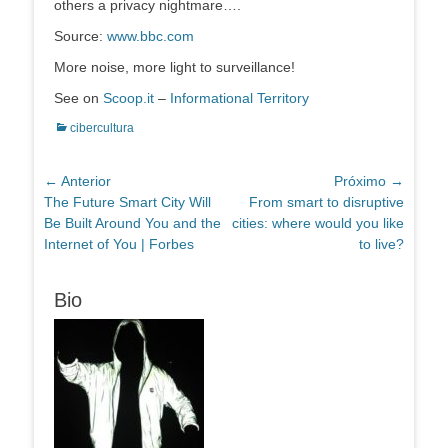
others a privacy nightmare….
Source:
www.bbc.com
More noise, more light to surveillance!
See on
Scoop.it
–
Informational Territory
Categorias:
cibercultura
Navegação
← Anterior
Próximo →
Post
Próximo
The Future Smart City Will
From smart to disruptive
de
anterior:
post:
Be Built Around You and the
cities: where would you like
Post
Internet of You | Forbes
to live?
Bio