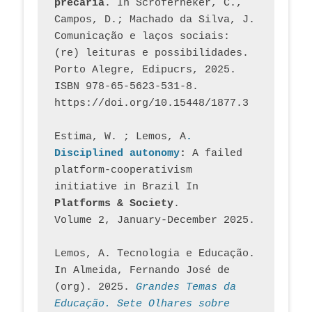
precária
. In Scroferneker, C., 
Campos, D.; Machado da Silva, J.  
Comunicação e laços sociais: 
(re) leituras e possibilidades. 
Porto Alegre, Edipucrs, 2025. 
ISBN 978-65-5623-531-8. 
https://doi.org/10.15448/1877.3
Estima, W. ; Lemos, A
. 
Disciplined autonomy
: 
A failed 
platform-cooperativism 
initiative in Brazil In
Platforms & Society
. 
Volume 2, January-December 2025.
Lemos, A. Tecnologia e Educação. 
In Almeida, Fernando José de 
(org). 2025. 
Grandes Temas da 
Educação. Sete Olhares sobre 