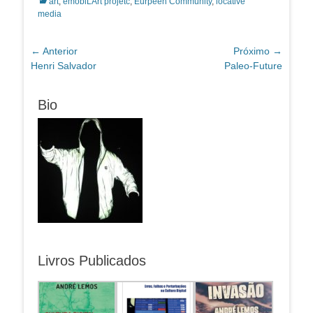
Categorias:
art
,
emobiLArt projetc
,
Eurpeen Community
,
locative
media
Navegação
← Anterior
Próximo →
Post
Próximo
Henri Salvador
Paleo-Future
de
anterior:
post:
Post
Bio
Livros Publicados