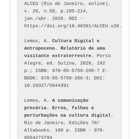
ALCEU (Rio de Janeiro, online), 
v. 26, n.58, p.195-214, 
jan./abr. 2026. DOI - 
https://doi.org/10.46391/ALCEU.v26.ed58.2
Lemos, A. 
Cultura Digital e 
Antropoceno. Relatório de uma 
visitante extraterrestre
. Porto 
Alegre, ed. Sulina, 2026, 192 
p.; ISBN: 978-65-5759-268-7 E-
BOOK: 978-65-5759-266-3; DOI: 
10.29327/5844391
Lemos, A. 
A comunicação 
precária. Erros, falhas e 
perturbações na cultura digital
. 
Rio de Janeiro, Edições 70/ 
Altabooks. 160 p. ISBN - 978-
6554273794