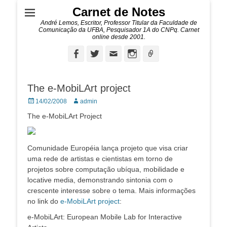
Carnet de Notes
André Lemos, Escritor, Professor Titular da Faculdade de
Comunicação da UFBA, Pesquisador 1A do CNPq. Carnet
online desde 2001.
Facebook
Twitter
Email
Instagram
Ligação
The e-MobiLArt project
Posted
Autor:
14/02/2008
admin
on
The e-MobiLArt Project
Comunidade Européia lança projeto que visa criar
uma rede de artistas e cientistas em torno de
projetos sobre computação ubíqua, mobilidade e
locative media, demonstrando sintonia com o
crescente interesse sobre o tema. Mais informações
no link do
e-MobiLArt project
:
e-MobiLArt: European Mobile Lab for Interactive