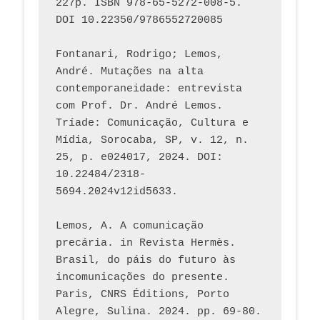
227p. ISBN 978-65-5272-008-5. 
DOI 10.22350/9786552720085
Fontanari, Rodrigo; Lemos, 
André. Mutações na alta 
contemporaneidade: entrevista 
com Prof. Dr. André Lemos. 
Tríade: Comunicação, Cultura e 
Mídia, Sorocaba, SP, v. 12, n. 
25, p. e024017, 2024. DOI: 
10.22484/2318-
5694.2024v12id5633.
Lemos, A. A comunicação 
precária. in Revista Hermès. 
Brasil, do páis do futuro às 
incomunicações do presente. 
Paris, CNRS Éditions, Porto 
Alegre, Sulina. 2024. pp. 69-80.  