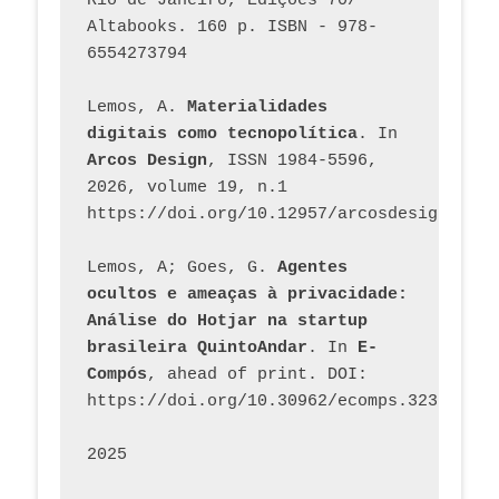
Rio de Janeiro, Edições 70/ 
Altabooks. 160 p. ISBN - 978-
6554273794
Lemos, A. 
Materialidades 
digitais como tecnopolítica
. In 
Arcos Design
, ISSN 1984-5596, 
2026, volume 19, n.1 
https://doi.org/10.12957/arcosdesign.2026
Lemos, A; Goes, G. 
Agentes 
ocultos e ameaças à privacidade: 
Análise do Hotjar na startup 
brasileira QuintoAndar
. In 
E-
Compós
, ahead of print. DOI: 
https://doi.org/10.30962/ecomps.3231
2025