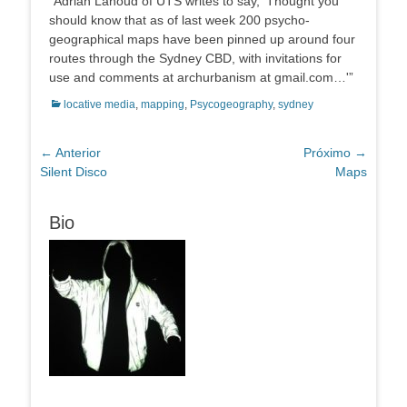
“Adrian Lahoud of UTS writes to say, ‘Thought you
should know that as of last week 200 psycho-
geographical maps have been pinned up around four
routes through the Sydney CBD, with invitations for
use and comments at archurbanism at gmail.com…'”
Categorias:
locative media
,
mapping
,
Psycogeography
,
sydney
Navegação
← Anterior
Próximo →
Post
Próximo
Silent Disco
Maps
de
anterior:
post:
Post
Bio