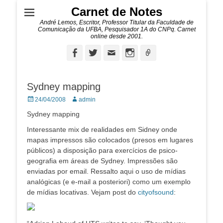
Carnet de Notes
André Lemos, Escritor, Professor Titular da Faculdade de
Comunicação da UFBA, Pesquisador 1A do CNPq. Carnet
online desde 2001.
Facebook
Twitter
Email
Instagram
Ligação
Sydney mapping
Posted
Autor:
24/04/2008
admin
on
Sydney mapping
Interessante mix de realidades em Sidney onde
mapas impressos são colocados (presos em lugares
públicos) a disposição para exercícios de psico-
geografia em áreas de Sydney. Impressões são
enviadas por email. Ressalto aqui o uso de mídias
analógicas (e e-mail a posteriori) como um exemplo
de mídias locativas. Vejam post do
cityofsound
: