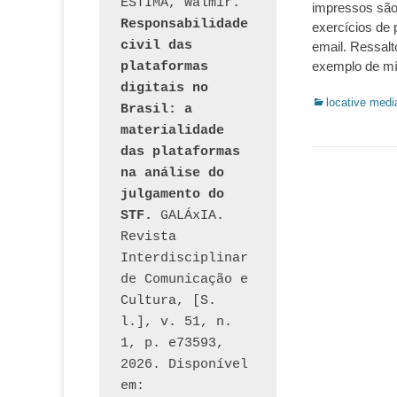
ESTIMA, Walmir. 
impressos são
Responsabilidade 
exercícios de
civil das 
email. Ressalt
exemplo de mí
plataformas 
digitais no 
Categorias:
locative medi
Brasil: a 
materialidade 
das plataformas 
na análise do 
julgamento do 
STF.
 GALÁxIA. 
Revista 
Interdisciplinar 
de Comunicação e 
Cultura, [S. 
l.], v. 51, n. 
1, p. e73593, 
2026. Disponível 
em: 