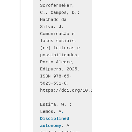
Scroferneker, 
C., Campos, D.; 
Machado da 
Silva, J.  
Comunicação e 
laços sociais: 
(re) leituras e 
possibilidades. 
Porto Alegre, 
Edipucrs, 2025. 
ISBN 978-65-
5623-531-8. 
https://doi.org/10.15448/1877.3
Estima, W. ; 
Lemos, A
. 
Disciplined 
autonomy
: 
A 