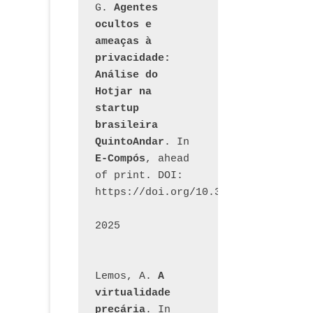
G. 
Agentes 
ocultos e 
ameaças à 
privacidade: 
Análise do 
Hotjar na 
startup 
brasileira 
QuintoAndar
. In 
E-Compós
, ahead 
of print. DOI: 
https://doi.org/10.30962/ecomps.32
2025
Lemos, A. 
A 
virtualidade 
precária
. In 