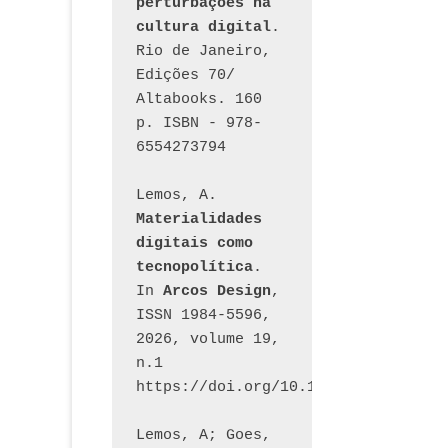
perturbações na 
cultura digital
. 
Rio de Janeiro, 
Edições 70/ 
Altabooks. 160 
p. ISBN - 978-
6554273794
Lemos, A. 
Materialidades 
digitais como 
tecnopolítica
. 
In 
Arcos Design
, 
ISSN 1984-5596, 
2026, volume 19, 
n.1 
https://doi.org/10.12957/arcosdesi
Lemos, A; Goes, 