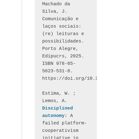
Machado da 
Silva, J.  
Comunicação e 
laços sociais: 
(re) leituras e 
possibilidades. 
Porto Alegre, 
Edipucrs, 2025. 
ISBN 978-65-
5623-531-8. 
https://doi.org/10.15448/1877.3
Estima, W. ; 
Lemos, A
. 
Disciplined 
autonomy
: 
A 
failed platform-
cooperativism 
initiative in 