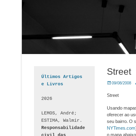
Street
Últimos Artigos 
Posted
A
09/08/2008
e Livros
on
Street
2026
Usando mapas 
LEMOS, André; 
oferecer ao us
ESTIMA, Walmir. 
seu bairro. O 
Responsabilidade 
NYTimes.com
o mapa abaixo
civil das 