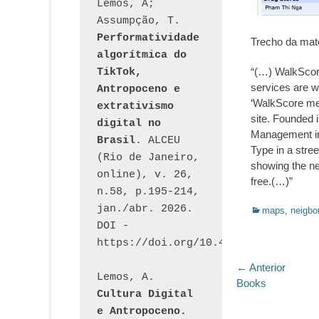
Lemos, A; 
Assumpção, T. 
Performatividade 
Trecho da mat
algorítmica do 
“(…) WalkScor
TikTok, 
services are w
Antropoceno e 
‘WalkScore meas
extrativismo 
site. Founded 
digital no 
Management in
Brasil
. ALCEU 
Type in a stre
(Rio de Janeiro, 
showing the ne
online), v. 26, 
free.(…)”
n.58, p.195-214, 
jan./abr. 2026. 
Categorias:
maps
,
neigbo
DOI - 
https://doi.org/10.46391/ALCEU.v26
Navegaç
← Anterior
Lemos, A. 
Post
Books
de
Cultura Digital 
anterior:
e Antropoceno. 
Post