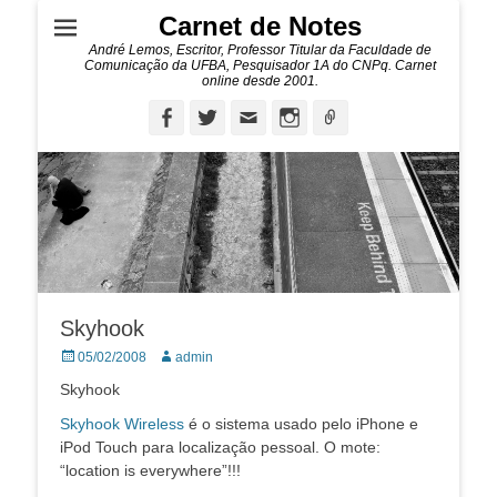
Carnet de Notes
André Lemos, Escritor, Professor Titular da Faculdade de
Comunicação da UFBA, Pesquisador 1A do CNPq. Carnet
online desde 2001.
Facebook
Twitter
Email
Instagram
Ligação
Skyhook
Posted
Autor:
05/02/2008
admin
on
Skyhook
Skyhook Wireless
é o sistema usado pelo iPhone e
iPod Touch para localização pessoal. O mote:
“location is everywhere”!!!