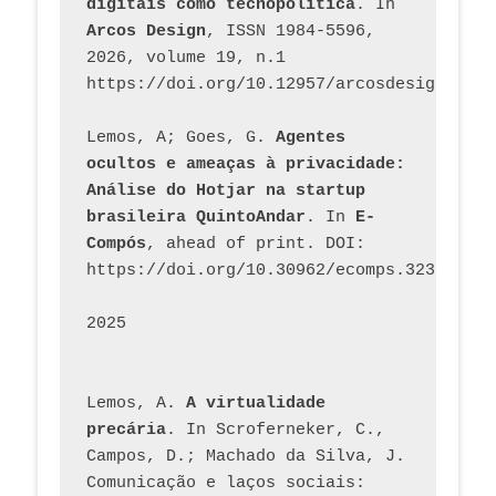
digitais como tecnopolítica
. In 
Arcos Design
, ISSN 1984-5596, 
2026, volume 19, n.1 
https://doi.org/10.12957/arcosdesign.2026
Lemos, A; Goes, G. 
Agentes 
ocultos e ameaças à privacidade: 
Análise do Hotjar na startup 
brasileira QuintoAndar
. In 
E-
Compós
, ahead of print. DOI: 
https://doi.org/10.30962/ecomps.3231
2025
Lemos, A. 
A virtualidade 
precária
. In Scroferneker, C., 
Campos, D.; Machado da Silva, J.  
Comunicação e laços sociais: 