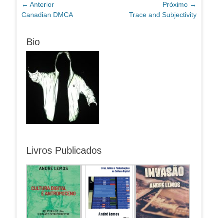
Navegação
← Anterior
Próximo →
Post
Próximo
Canadian DMCA
Trace and Subjectivity
de
anterior:
post:
Post
Bio
Livros Publicados