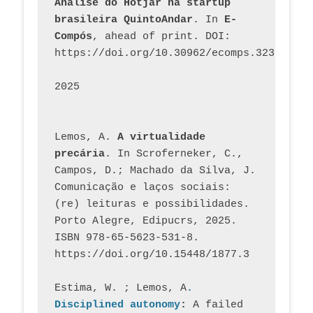
Análise do Hotjar na startup 
brasileira QuintoAndar
. In 
E-
Compós
, ahead of print. DOI: 
https://doi.org/10.30962/ecomps.3231
2025
Lemos, A. 
A virtualidade 
precária
. In Scroferneker, C., 
Campos, D.; Machado da Silva, J.  
Comunicação e laços sociais: 
(re) leituras e possibilidades. 
Porto Alegre, Edipucrs, 2025. 
ISBN 978-65-5623-531-8. 
https://doi.org/10.15448/1877.3
Estima, W. ; Lemos, A
. 
Disciplined autonomy
: 
A failed 