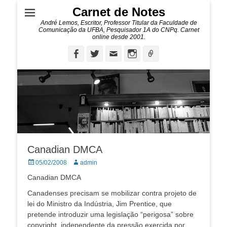
Carnet de Notes
André Lemos, Escritor, Professor Titular da Faculdade de
Comunicação da UFBA, Pesquisador 1A do CNPq. Carnet
online desde 2001.
Facebook
Twitter
Email
Instagram
Ligação
Canadian DMCA
Posted
Autor:
05/02/2008
admin
on
Canadian DMCA
Canadenses precisam se mobilizar contra projeto de
lei do Ministro da Indústria, Jim Prentice, que
pretende introduzir uma legislação “perigosa” sobre
copyright, independente da pressão exercida por