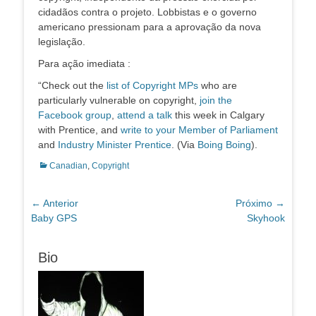
cidadãos contra o projeto. Lobbistas e o governo
americano pressionam para a aprovação da nova
legislação.
Para ação imediata :
“Check out the
list of Copyright MPs
who are
particularly vulnerable on copyright,
join the
Facebook group
,
attend a talk
this week in Calgary
with Prentice, and
write to your Member of Parliament
and
Industry Minister Prentice
. (Via
Boing Boing
).
Categorias:
Canadian
,
Copyright
Navegação
← Anterior
Próximo →
Post
Próximo
Baby GPS
Skyhook
de
anterior:
post:
Post
Bio