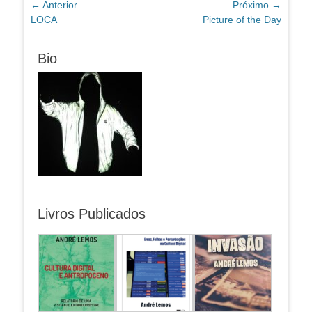
Navegação
← Anterior
Próximo →
Post
Próximo
LOCA
Picture of the Day
de
anterior:
post:
Post
Bio
Livros Publicados