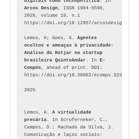
digitais como tecnopolítica
. In 
Arcos Design
, ISSN 1984-5596, 
2026, volume 19, n.1 
https://doi.org/10.12957/arcosdesign.2026
Lemos, A; Goes, G. 
Agentes 
ocultos e ameaças à privacidade: 
Análise do Hotjar na startup 
brasileira QuintoAndar
. In 
E-
Compós
, ahead of print. DOI: 
https://doi.org/10.30962/ecomps.3231
2025
Lemos, A. 
A virtualidade 
precária
. In Scroferneker, C., 
Campos, D.; Machado da Silva, J.  
Comunicação e laços sociais: 