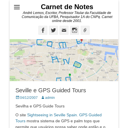
Carnet de Notes
André Lemos, Escritor, Professor Titular da Faculdade de
Comunicação da UFBA, Pesquisador 1A do CNPq. Carnet
online desde 2001.
Facebook
Twitter
Email
Instagram
Ligação
Seville e GPS Guided Tours
Posted
Autor:
04/12/2007
admin
on
Sevilha e GPS Guide Tours
O site
Sightseeing in Seville Spain. GPS Guided
Tours
mostra sistema de GPS e palm tops que
permite que usuários possa saber onde estão e o