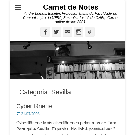
Carnet de Notes
André Lemos, Escritor, Professor Titular da Faculdade de
Comunicação da UFBA, Pesquisador 1A do CNPq. Carnet
online desde 2001.
Facebook
Twitter
Email
Instagram
Ligação
Categoria:
Sevilla
Cyberflânerie
Posted
21/07/2008
on
Cyberflânerie Mais ciberflâneries pelas ruas de Faro,
Portugal e Sevilla, Espanha. No link é possível ver 3