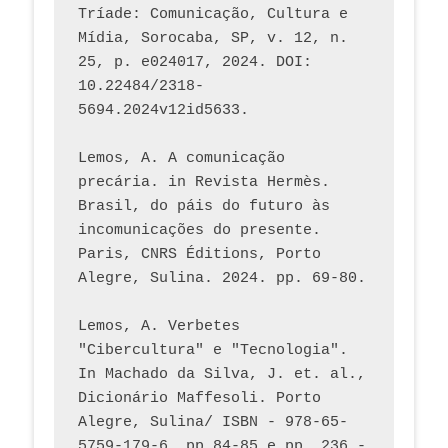
Tríade: Comunicação, Cultura e 
Mídia, Sorocaba, SP, v. 12, n. 
25, p. e024017, 2024. DOI: 
10.22484/2318-
5694.2024v12id5633.
Lemos, A. A comunicação 
precária. in Revista Hermès. 
Brasil, do páis do futuro às 
incomunicações do presente. 
Paris, CNRS Éditions, Porto 
Alegre, Sulina. 2024. pp. 69-80.  
Lemos, A. Verbetes 
"Cibercultura" e "Tecnologia". 
In Machado da Silva, J. et. al., 
Dicionário Maffesoli. Porto 
Alegre, Sulina/ ISBN - 978-65-
5759-179-6, pp.84-85 e pp. 236 - 