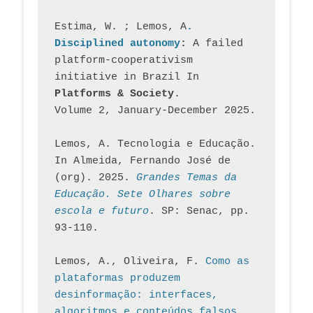
Estima, W. ; Lemos, A
. 
Disciplined autonomy
: 
A failed 
platform-cooperativism 
initiative in Brazil In
Platforms & Society
. 
Volume 2, January-December 2025.
Lemos, A. Tecnologia e Educação. 
In Almeida, Fernando José de 
(org). 2025. 
Grandes Temas da 
Educação. Sete Olhares sobre 
escola e futuro
. SP: Senac, pp. 
93-110.
Lemos, A., Oliveira, F. 
Como as 
plataformas produzem 
desinformação: interfaces, 
algoritmos e conteúdos falsos
. 