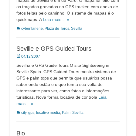
mapas de Sevilla e um de Faro. O mapa foi feito com
os traçados gravados no GPS tracker, com anexo de
fotos feitas pelo caminho. O sistema de mapas é o
quickmaps. A
Leia mais… »
Categorias:
cyberflanerie
,
Plaza de Toros
,
Sevilla
Seville e GPS Guided Tours
Posted
04/12/2007
on
Sevilha e GPS Guide Tours O site Sightseeing in
Seville Spain. GPS Guided Tours mostra sistema de
GPS e palm tops que permite que usuários possa
saber onde estão e o que tem a sua volta de
interessante para ver, como fotos e informações
turísticas. Nova forma locativa de controle
Leia
mais… »
Categorias:
city
,
gps
,
locative media
,
Palm
,
Sevilla
Bio