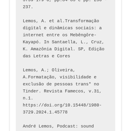
5759-179-6, pp.84-85 e pp. 236 - 
237. 
Lemos, A. et al.Transformação 
digital e dinâmicas sociais: a 
internet entre os Mebêngôre-
Kayapó. In Santaella, L., Cruz, 
K. Amazônia Digital. SP, Edição 
das Letras e Cores
Lemos, A.; Oliveira, 
A.Formatação, visibilidade e 
exclusão de pessoas trans* no 
Tinder. Revista Famecos, v.31, 
n.1. 
https://doi.org/10.15448/1980-
3729.2024.1.45778 
André Lemos, Podcast: sound 