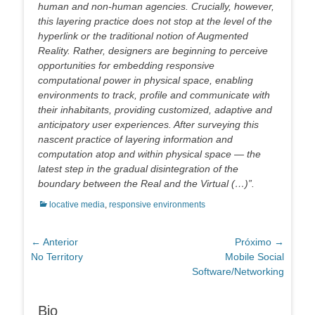
human and non-human agencies. Crucially, however,
this layering practice does not stop at the level of the
hyperlink or the traditional notion of Augmented
Reality. Rather, designers are beginning to perceive
opportunities for embedding responsive
computational power in physical space, enabling
environments to track, profile and communicate with
their inhabitants, providing customized, adaptive and
anticipatory user experiences. After surveying this
nascent practice of layering information and
computation atop and within physical space — the
latest step in the gradual disintegration of the
boundary between the Real and the Virtual (…)”.
Categorias:
locative media
,
responsive environments
Navegação
← Anterior
Próximo →
Post
Próximo
No Territory
Mobile Social
de
anterior:
post:
Software/Networking
Post
Bio