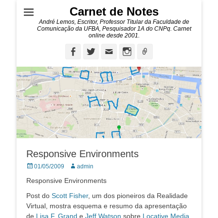
Carnet de Notes
André Lemos, Escritor, Professor Titular da Faculdade de
Comunicação da UFBA, Pesquisador 1A do CNPq. Carnet
online desde 2001.
Facebook
Twitter
Email
Instagram
Ligação
Responsive Environments
Posted
Autor:
01/05/2009
admin
on
Responsive Environments
Post do
Scott Fisher
, um dos pioneiros da Realidade
Virtual, mostra esquema e resumo da apresentação
de
Lisa F. Grand
e
Jeff Watson
sobre
Locative Media