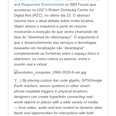
and Responsive Environments
no IMD Forum que
aconteceu no USC’s Robert Zemeckis Center for
Digital Arts (RZC), no último dia 22. O abstract
resume bem o atual debate sobre mídia locativa.
Vejam abaixo o esquema e parte do resumo
mostrando a evolução do que venho chamando de
fase do “download do ciberespaço”. O argumento é
que o desenvolvimento das serviços e tecnologias
baseados em localização vão “desintegrar”
completamente as fronteiras entre o espaço físico e
eletrônico, ou como coloca os autores, entre o
mundo real e virtual.
“(…) By placing custom bar code glyphs, GPS/Google
Earth markers, sensor systems or other smart-
phone-readable triggers in physical locations,
designers can create hyperlinks connecting real-
world objects or places with a wide variety of media
— from video, audio and text content to dynamic data
feeds and opportunities for interactions with both