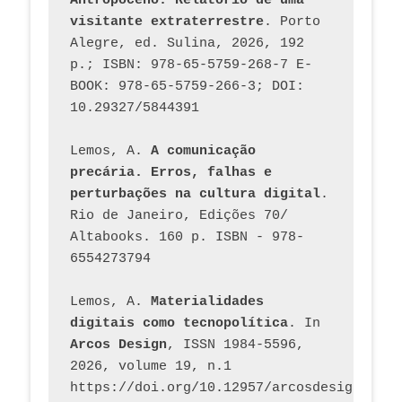
Antropoceno. Relatório de uma 
visitante extraterrestre
. Porto 
Alegre, ed. Sulina, 2026, 192 
p.; ISBN: 978-65-5759-268-7 E-
BOOK: 978-65-5759-266-3; DOI: 
10.29327/5844391
Lemos, A. 
A comunicação 
precária. Erros, falhas e 
perturbações na cultura digital
. 
Rio de Janeiro, Edições 70/ 
Altabooks. 160 p. ISBN - 978-
6554273794
Lemos, A. 
Materialidades 
digitais como tecnopolítica
. In 
Arcos Design
, ISSN 1984-5596, 
2026, volume 19, n.1 
https://doi.org/10.12957/arcosdesign.2026