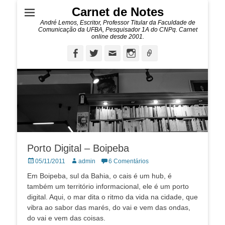
Carnet de Notes
André Lemos, Escritor, Professor Titular da Faculdade de
Comunicação da UFBA, Pesquisador 1A do CNPq. Carnet
online desde 2001.
Facebook
Twitter
Email
Instagram
Ligação
Porto Digital – Boipeba
Posted
Autor:
05/11/2011
admin
6 Comentários
on
Em Boipeba, sul da Bahia, o cais é um hub, é
também um território informacional, ele é um porto
digital. Aqui, o mar dita o ritmo da vida na cidade, que
vibra ao sabor das marés, do vai e vem das ondas,
do vai e vem das coisas.