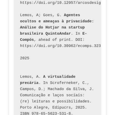
https://doi.org/10.12957/arcosdesign.2026
Lemos, A; Goes, G. 
Agentes 
ocultos e ameaças à privacidade: 
Análise do Hotjar na startup 
brasileira QuintoAndar
. In 
E-
Compós
, ahead of print. DOI: 
https://doi.org/10.30962/ecomps.3231
2025
Lemos, A. 
A virtualidade 
precária
. In Scroferneker, C., 
Campos, D.; Machado da Silva, J.  
Comunicação e laços sociais: 
(re) leituras e possibilidades. 
Porto Alegre, Edipucrs, 2025. 
ISBN 978-65-5623-531-8. 