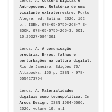
Lemos, A. 
Cultura Digital e 
Antropoceno. Relatório de uma 
visitante extraterrestre
. Porto 
Alegre, ed. Sulina, 2026, 192 
p.; ISBN: 978-65-5759-268-7 E-
BOOK: 978-65-5759-266-3; DOI: 
10.29327/5844391
Lemos, A. 
A comunicação 
precária. Erros, falhas e 
perturbações na cultura digital
. 
Rio de Janeiro, Edições 70/ 
Altabooks. 160 p. ISBN - 978-
6554273794
Lemos, A. 
Materialidades 
digitais como tecnopolítica
. In 
Arcos Design
, ISSN 1984-5596, 
2026, volume 19, n.1 