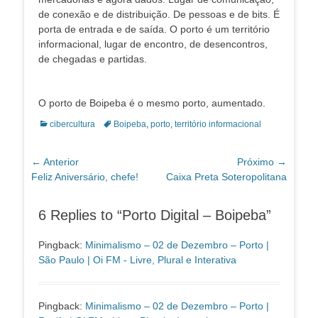
de conexão e de distribuição. De pessoas e de bits. É
porta de entrada e de saída. O porto é um território
informacional, lugar de encontro, de desencontros,
de chegadas e partidas.
O porto de Boipeba é o mesmo porto, aumentado.
Categorias:
Tags:
cibercultura
Boipeba
,
porto
,
território informacional
Navegação
← Anterior
Próximo →
Post
Próximo
Feliz Aniversário, chefe!
Caixa Preta Soteropolitana
de
anterior:
post:
Post
6 Replies to “Porto Digital – Boipeba”
Pingback:
Minimalismo – 02 de Dezembro – Porto |
São Paulo | Oi FM - Livre, Plural e Interativa
Pingback:
Minimalismo – 02 de Dezembro – Porto |