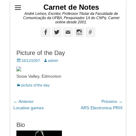
Carnet de Notes
André Lemos, Escritor, Professor Titular da Faculdade de
Comunicação da UFBA, Pesquisador 1A do CNPq. Carnet
online desde 2001.
Facebook
Twitter
Email
Instagram
Ligação
Picture of the Day
Posted
Autor:
16/12/2007
admin
on
Snow Valley, Edmonton
Categorias:
picture of the day
Navegação
← Anterior
Próximo →
Post
Próximo
Locative games
ARS Electronica PRIX
de
anterior:
post:
Post
Bio