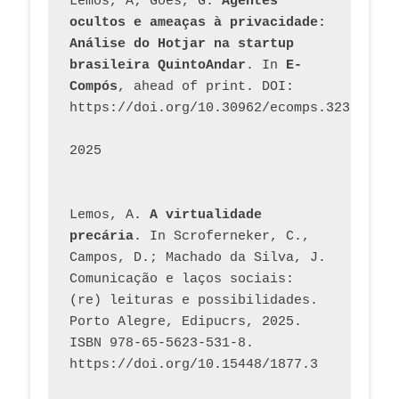
Lemos, A; Goes, G. 
Agentes 
ocultos e ameaças à privacidade: 
Análise do Hotjar na startup 
brasileira QuintoAndar
. In 
E-
Compós
, ahead of print. DOI: 
https://doi.org/10.30962/ecomps.3231
2025
Lemos, A. 
A virtualidade 
precária
. In Scroferneker, C., 
Campos, D.; Machado da Silva, J.  
Comunicação e laços sociais: 
(re) leituras e possibilidades. 
Porto Alegre, Edipucrs, 2025. 
ISBN 978-65-5623-531-8. 
https://doi.org/10.15448/1877.3