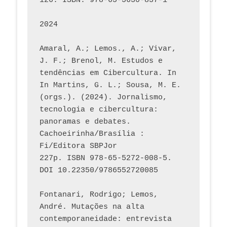
126. ISBN: 978-65-5630-837-1
2024
Amaral, A.; Lemos., A.; Vivar, 
J. F.; Brenol, M. Estudos e 
tendências em Cibercultura. In 
In Martins, G. L.; Sousa, M. E. 
(orgs.). (2024). Jornalismo, 
tecnologia e cibercultura: 
panoramas e debates. 
Cachoeirinha/Brasília : 
Fi/Editora SBPJor 
227p. ISBN 978-65-5272-008-5. 
DOI 10.22350/9786552720085
Fontanari, Rodrigo; Lemos, 
André. Mutações na alta 
contemporaneidade: entrevista 