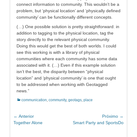
connect information to community. This wouldn’t be a
problem, but ‘physical location’ and ‘physically defined
community’ can be functionally different concepts.
(…) One possible solution is pretty straightforward: in
addition to tagging to the physical location, tag the
story directly to the relevant physical community.
Doing this would get the best of both worlds. I could
see this working is with a library of physical
communities where each community has some data
associated with it. (…) Even if this example solution
isn’t the best, the disparity between “physical
location” and ‘physical community’ is one that ought
to be addressed when working with Geotagged
news.”
Categorias:
communication
,
community
,
geotags
,
place
Navegação
← Anterior
Próximo →
Post
Próximo
Together Alone
Smart Party and SportsDo
de
anterior:
post:
Post