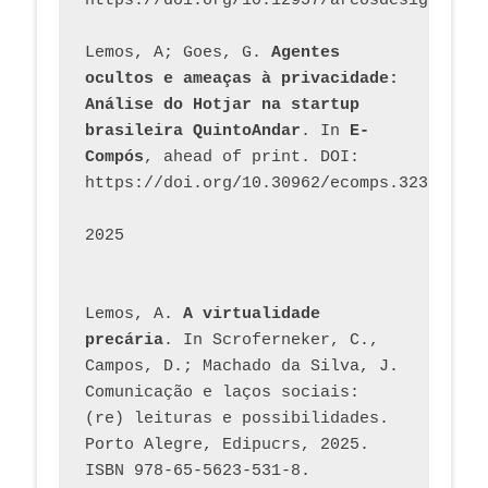
https://doi.org/10.12957/arcosdesign.2026
Lemos, A; Goes, G. 
Agentes 
ocultos e ameaças à privacidade: 
Análise do Hotjar na startup 
brasileira QuintoAndar
. In 
E-
Compós
, ahead of print. DOI: 
https://doi.org/10.30962/ecomps.3231
2025
Lemos, A. 
A virtualidade 
precária
. In Scroferneker, C., 
Campos, D.; Machado da Silva, J.  
Comunicação e laços sociais: 
(re) leituras e possibilidades. 
Porto Alegre, Edipucrs, 2025. 
ISBN 978-65-5623-531-8. 