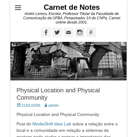
Carnet de Notes
André Lemos, Escritor, Professor Titular da Faculdade de
Comunicação da UFBA, Pesquisador 1A do CNPq. Carnet
online desde 2001.
Facebook
Twitter
Email
Instagram
Ligação
Physical Location and Physical
Community
Posted
Autor:
31/01/2008
admin
on
Physical Location and Physical Community
Post do
MediaShift Idea Lab
sobre a relação entre o
local e a comunidade em relação a sistemas de
geotags pode ajudar a pensar a importancia das