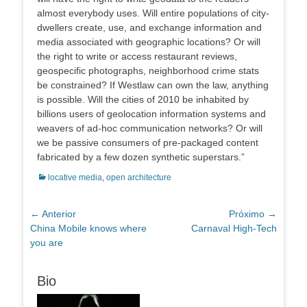
almost everybody uses. Will entire populations of city-
dwellers create, use, and exchange information and
media associated with geographic locations? Or will
the right to write or access restaurant reviews,
geospecific photographs, neighborhood crime stats
be constrained? If Westlaw can own the law, anything
is possible. Will the cities of 2010 be inhabited by
billions users of geolocation information systems and
weavers of ad-hoc communication networks? Or will
we be passive consumers of pre-packaged content
fabricated by a few dozen synthetic superstars.”
Categorias:
locative media
,
open architecture
Navegação
← Anterior
Próximo →
Post
Próximo
China Mobile knows where
Carnaval High-Tech
de
anterior:
post:
you are
Post
Bio