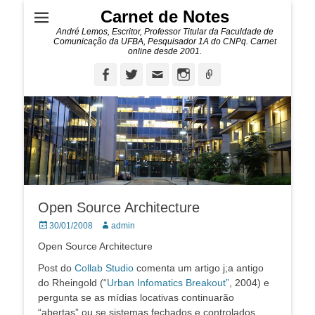
Carnet de Notes
André Lemos, Escritor, Professor Titular da Faculdade de
Comunicação da UFBA, Pesquisador 1A do CNPq. Carnet
online desde 2001.
Facebook
Twitter
Email
Instagram
Ligação
Open Source Architecture
Posted
Autor:
30/01/2008
admin
on
Open Source Architecture
Post do
Collab Studio
comenta um artigo j;a antigo
do Rheingold (“
Urban Infomatics Breakout”
, 2004) e
pergunta se as mídias locativas continuarão
“abertas” ou se sistemas fechados e controlados