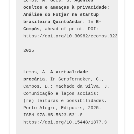
Lemos, A; Goes, G. 
Agentes 
ocultos e ameaças à privacidade: 
Análise do Hotjar na startup 
brasileira QuintoAndar
. In 
E-
Compós
, ahead of print. DOI: 
https://doi.org/10.30962/ecomps.3231
2025
Lemos, A. 
A virtualidade 
precária
. In Scroferneker, C., 
Campos, D.; Machado da Silva, J.  
Comunicação e laços sociais: 
(re) leituras e possibilidades. 
Porto Alegre, Edipucrs, 2025. 
ISBN 978-65-5623-531-8. 
https://doi.org/10.15448/1877.3