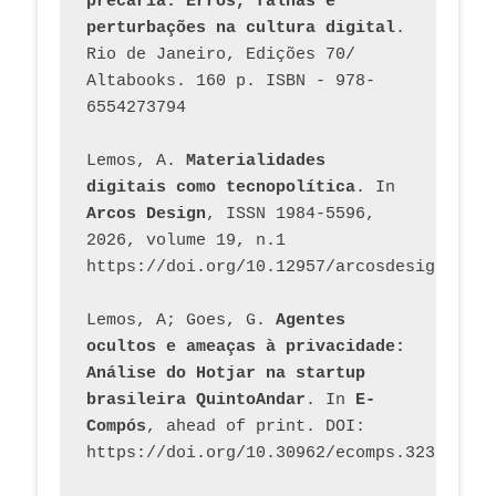
precária. Erros, falhas e 
perturbações na cultura digital
. 
Rio de Janeiro, Edições 70/ 
Altabooks. 160 p. ISBN - 978-
6554273794
Lemos, A. 
Materialidades 
digitais como tecnopolítica
. In 
Arcos Design
, ISSN 1984-5596, 
2026, volume 19, n.1 
https://doi.org/10.12957/arcosdesign.2026
Lemos, A; Goes, G. 
Agentes 
ocultos e ameaças à privacidade: 
Análise do Hotjar na startup 
brasileira QuintoAndar
. In 
E-
Compós
, ahead of print. DOI: 
https://doi.org/10.30962/ecomps.3231