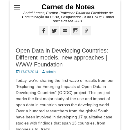
Carnet de Notes
André Lemos, Escritor, Professor Titular da Faculdade de
Comunicação da UFBA, Pesquisador 1A do CNPq. Carnet
online desde 2001.
Facebook
Twitter
Email
Instagram
Ligação
Open Data in Developing Countries:
Different models, new approaches |
WWW Foundation
Posted
Autor:
17/07/2014
admin
on
Today, we’re sharing the first wave of results from our
“Exploring the Emerging Impacts of Open Data in
Developing Countries” (ODDC) project. This project
marks the first major study of the use and impact of
open data in countries across the developing world.
Over a hundred researchers from the global South
have been involved in developing 17 qualitative case
studies with findings that span 13 countries, from
Indonesia to Brazil. …