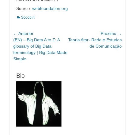
Source:
webfoundation.org
Categorias:
Scoop.it
Navegação
← Anterior
Próximo →
Post
Próximo
(EN) – Big Data A to Z: A
Teoria Ator- Rede e Estudos
de
anterior:
post:
glossary of Big Data
de Comunicação
Post
terminology | Big Data Made
Simple
Bio