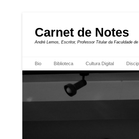
Carnet de Notes
André Lemos, Escritor, Professor Titular da Faculdade 
Menu principal
Pular
Bio
Biblioteca
Cultura Digital
Discip
para
o
conteúdo