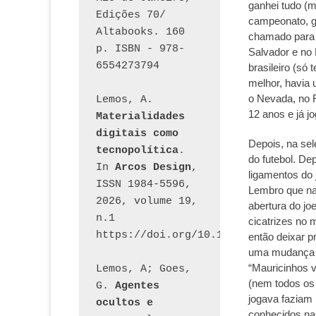
ganhei tudo (me
Edições 70/ 
campeonato, go
Altabooks. 160 
chamado para t
p. ISBN - 978-
Salvador e no
6554273794
brasileiro (só
melhor, havia
o Nevada, no R
Lemos, A. 
12 anos e já j
Materialidades 
digitais como 
Depois, na sel
tecnopolítica
. 
do futebol. De
In 
Arcos Design
, 
ligamentos do 
ISSN 1984-5596, 
Lembro que na 
2026, volume 19, 
abertura do jo
n.1 
cicatrizes no 
https://doi.org/10.12957/arcosdesi
então deixar pr
uma mudança f
“Mauricinhos v
Lemos, A; Goes, 
(nem todos os
G. 
Agentes 
jogava faziam
ocultos e 
conhecidos na 