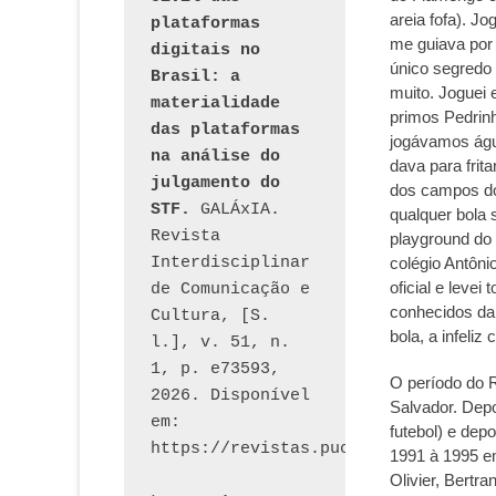
areia fofa). J
plataformas 
me guiava por 
digitais no 
único segredo e
Brasil: a 
muito. Joguei 
materialidade 
primos Pedrin
das plataformas 
jogávamos águ
na análise do 
dava para frit
julgamento do 
dos campos do
STF.
 GALÁxIA. 
qualquer bola 
Revista 
playground do 
Interdisciplinar 
colégio Antôni
oficial e leve
de Comunicação e 
conhecidos da 
Cultura, [S. 
bola, a infeli
l.], v. 51, n. 
1, p. e73593, 
O período do 
2026. Disponível 
Salvador. Depo
em: 
futebol) e depo
1991 à 1995 e
Olivier, Bertr