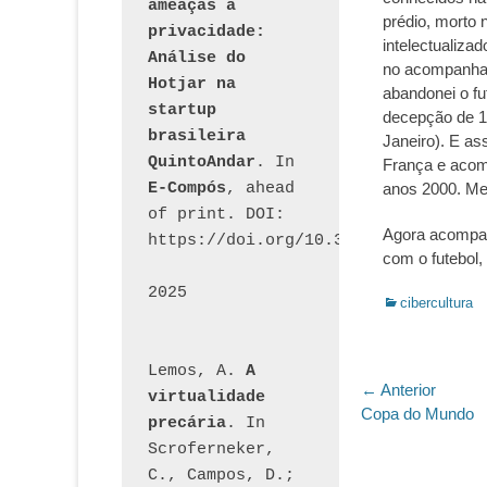
ameaças à 
prédio, morto 
privacidade: 
intelectualiza
Análise do 
no acompanham
Hotjar na 
abandonei o fu
startup 
decepção de 1
brasileira 
Janeiro). E as
QuintoAndar
. In 
França e acomp
E-Compós
, ahead 
anos 2000. Me
of print. DOI: 
Agora acompanh
https://doi.org/10.30962/ecomps.32
com o futebol,
2025
Categorias:
cibercultura
Lemos, A. 
A 
Navegaç
← Anterior
virtualidade 
Post
Copa do Mundo
precária
. In 
de
anterior:
Scroferneker, 
Post
C., Campos, D.; 