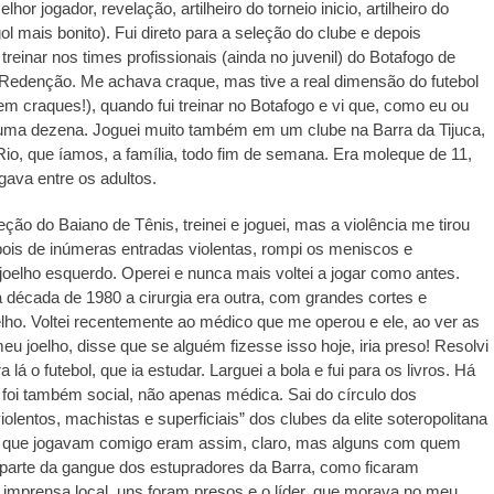
lhor jogador, revelação, artilheiro do torneio inicio, artilheiro do
l mais bonito). Fui direto para a seleção do clube e depois
reinar nos times profissionais (ainda no juvenil) do Botafogo de
 Redenção. Me achava craque, mas tive a real dimensão do futebol
 tem craques!), quando fui treinar no Botafogo e vi que, como eu ou
 uma dezena. Joguei muito também em um clube na Barra da Tijuca,
io, que íamos, a família, todo fim de semana. Era moleque de 11,
ogava entre os adultos.
eção do Baiano de Tênis, treinei e joguei, mas a violência me tirou
pois de inúmeras entradas violentas, rompi os meniscos e
joelho esquerdo. Operei e nunca mais voltei a jogar como antes.
década de 1980 a cirurgia era outra, com grandes cortes e
elho. Voltei recentemente ao médico que me operou e ele, ao ver as
meu joelho, disse que se alguém fizesse isso hoje, iria preso! Resolvi
gn.2026.95390
a lá o futebol, que ia estudar. Larguei a bola e fui para os livros. Há
oi também social, não apenas médica. Sai do círculo dos
iolentos, machistas e superficiais” dos clubes da elite soteropolitana
 que jogavam comigo eram assim, claro, mas alguns com quem
 parte da gangue dos estupradores da Barra, como ficaram
imprensa local, uns foram presos e o líder, que morava no meu