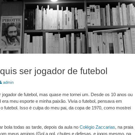
quis ser jogador de futebol
utor:
admin
r jogador de futebol, mas quase me tornei um. Desde os 10 anos ou
ol era meu esporte e minha paixão. Vivia o futebol, pensava em
a o futebol. Isso é culpa do meu pai, da copa de 1970, como mostrei
r bola todas as tarde, depois da aula no
Colégio Zaccarias
, na praia
om meus amigos (Gol a gol, chutes e defesas, e jogos mesmo, na