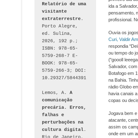
Relatório de uma 
ida a Salvador
visitante 
pensamento, n
extraterrestre
. 
profissional. 
Porto Alegre, 
Ouvia os jogo
ed. Sulina, 
Curi, Valdir Am
2026, 192 p.; 
respondia “Dei
ISBN: 978-65-
ou tempo do jo
5759-268-7 E-
(“goooll leeeg
BOOK: 978-65-
Salvador, com 
5759-266-3; DOI: 
Botafogo em 1
10.29327/5844391
na Bahia. Tin
rádio Globo em
Lemos, A. 
A 
havia canais a
comunicação 
copas ou deci
precária. Erros, 
Jogava bem e
falhas e 
atacante, cent
perturbações na 
assim os campe
cultura digital
. 
onde em um an
Rio de Janeiro, 