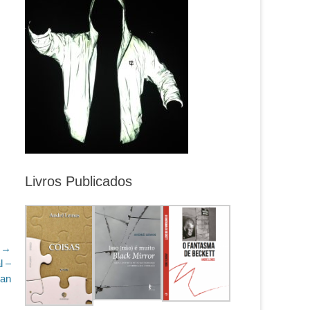
Livros Publicados
 →
l –
ian