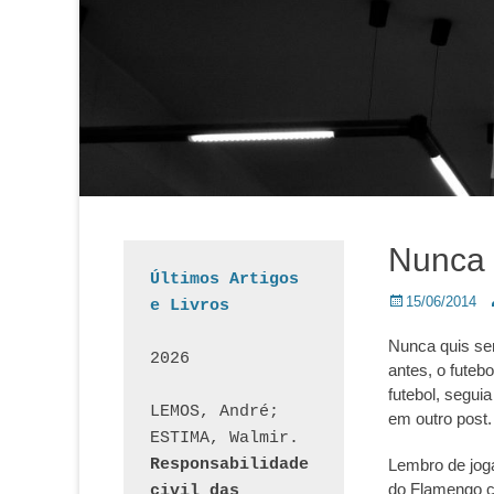
Nunca 
Últimos Artigos 
Posted
A
15/06/2014
e Livros
on
Nunca quis se
2026
antes, o futeb
futebol, segui
LEMOS, André; 
em outro post.
ESTIMA, Walmir. 
Responsabilidade 
Lembro de joga
do Flamengo c
civil das 