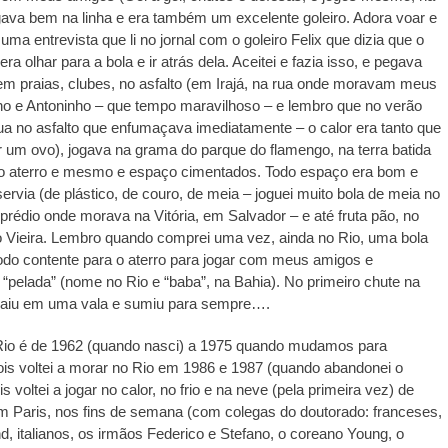
ogava bem na linha e era também um excelente goleiro. Adora voar e
uma entrevista que li no jornal com o goleiro Felix que dizia que o
ra olhar para a bola e ir atrás dela. Aceitei e fazia isso, e pegava
em praias, clubes, no asfalto (em Irajá, na rua onde moravam meus
ho e Antoninho – que tempo maravilhoso – e lembro que no verão
a no asfalto que enfumaçava imediatamente – o calor era tanto que
ar um ovo), jogava na grama do parque do flamengo, na terra batida
 aterro e mesmo e espaço cimentados. Todo espaço era bom e
servia (de plástico, de couro, de meia – joguei muito bola de meia no
prédio onde morava na Vitória, em Salvador – e até fruta pão, no
o Vieira. Lembro quando comprei uma vez, ainda no Rio, uma bola
i todo contente para o aterro para jogar com meus amigos e
“pelada” (nome no Rio e “baba”, na Bahia). No primeiro chute na
z caiu em uma vala e sumiu para sempre….
Rio é de 1962 (quando nasci) a 1975 quando mudamos para
is voltei a morar no Rio em 1986 e 1987 (quando abandonei o
is voltei a jogar no calor, no frio e na neve (pela primeira vez) de
https://revistas.pucsp.br/index.php/galaxia/article/view/73593. 
m Paris, nos fins de semana (com colegas do doutorado: franceses,
and, italianos, os irmãos Federico e Stefano, o coreano Young, o