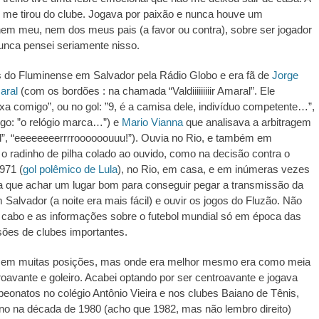
, me tirou do clube. Jogava por paixão e nunca houve um
em meu, nem dos meus pais (a favor ou contra), sobre ser jogador
Nunca pensei seriamente nisso.
s do Fluminense em Salvador pela Rádio Globo e era fã de
Jorge
aral
(com os bordões : na chamada “Valdiiiiiiiiir Amaral”. Ele
xa comigo”, ou no gol: ”9, é a camisa dele, indivíduo competente…”,
go: ”o relógio marca…”) e
Mario Vianna
que analisava a arbitragem
al”, “eeeeeeeerrrroooooouuu!”). Ouvia no Rio, e também em
o radinho de pilha colado ao ouvido, como na decisão contra o
971 (
gol polêmico de Lula
), no Rio, em casa, e em inúmeras vezes
ha que achar um lugar bom para conseguir pegar a transmissão da
 Salvador (a noite era mais fácil) e ouvir os jogos do Fluzão. Não
 cabo e as informações sobre o futebol mundial só em época das
sões de clubes importantes.
 em muitas posições, mas onde era melhor mesmo era como meia
roavante e goleiro. Acabei optando por ser centroavante e jogava
onatos no colégio Antônio Vieira e nos clubes Baiano de Tênis,
o na década de 1980 (acho que 1982, mas não lembro direito)