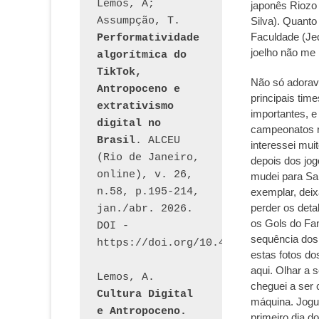
Lemos, A; 
japonês Riozo 
Assumpção, T. 
Silva). Quanto 
Faculdade (Jed
Performatividade 
joelho não me 
algorítmica do 
TikTok, 
Não só adorav
Antropoceno e 
principais tim
extrativismo 
importantes, e
digital no 
campeonatos r
Brasil
. ALCEU 
interessei mui
(Rio de Janeiro, 
depois dos jog
online), v. 26, 
mudei para Sal
n.58, p.195-214, 
exemplar, dei
perder os deta
jan./abr. 2026. 
os Gols do Fan
DOI - 
sequência dos
https://doi.org/10.46391/ALCEU.v26
estas fotos do
aqui. Olhar a 
Lemos, A. 
cheguei a ser 
Cultura Digital 
máquina. Jogue
e Antropoceno. 
primeiro dia d