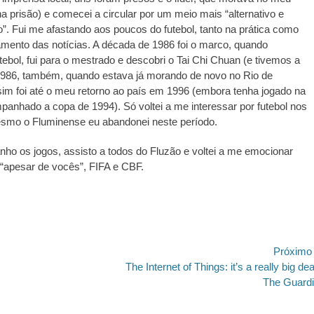
na prisão) e comecei a circular por um meio mais “alternativo e
do”. Fui me afastando aos poucos do futebol, tanto na prática como
ento das notícias. A década de 1986 foi o marco, quando
tebol, fui para o mestrado e descobri o Tai Chi Chuan (e tivemos a
986, também, quando estava já morando de novo no Rio de
sim foi até o meu retorno ao país em 1996 (embora tenha jogado na
anhado a copa de 1994). Só voltei a me interessar por futebol nos
smo o Fluminense eu abandonei neste período.
o os jogos, assisto a todos do Fluzão e voltei a me emocionar
31
 “apesar de vocês”, FIFA e CBF.
ão
Próximo
Próximo
The Internet of Things: it’s a really big dea
post:
The Guard