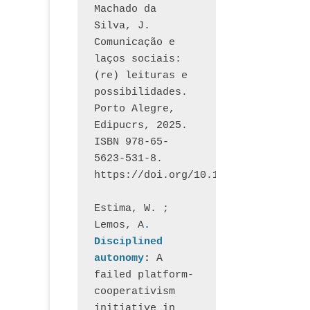
Machado da 
Silva, J.  
Comunicação e 
laços sociais: 
(re) leituras e 
possibilidades. 
Porto Alegre, 
Edipucrs, 2025. 
ISBN 978-65-
5623-531-8. 
https://doi.org/10.15448/1877.3
Estima, W. ; 
Lemos, A
. 
Disciplined 
autonomy
: 
A 
failed platform-
cooperativism 
initiative in 