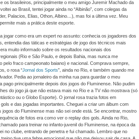
e os brasileiros, principalmente o meu amigo Juremir Machado da
voltei ao Brasil, tentei jogar ainda no “Albinão”, com colegas da
er, Palacios, Elias, Othon, Albino…), mas foi a última vez. Meu
permite mais a prática deste esporte.
a jogar como era um expert no assunto: conhecia os jogadores dos
es, entendia das táticas e estratégias de jogo dos técnicos mais
 era muito informado sobre os resultados nacionais dos
egionais (Rio e São Paulo, e depois Bahia, mas nunca me
to pelo fraco campeonato baiano) e nacional. Comprava sempre,
os, o rosa “
Jornal dos Sports
”, ainda no Rio, e também quando me
vador. Pedia ao jornaleiro da minha rua para guardar o meu
xa pago principalmente depois dos jogos do Fluminense. Não pudim
lhes do jogo já que não estava mais no Rio e a TV não mostrava (só
tástico ou o Globo Esporte). O jornal rosa trazia fotos em
 gols e das jogadas importantes. Cheguei a criar um álbum com
.ed58.2026.528
s jogos do Fluminense mas não sei onde está. Se encontrar, mostro
sequência de fotos era como ver o replay dos gols. Ainda no Rio,
chamado para treinar no infanto-juvenil do Fluminense, na época da
i no clube, entrando de penetra e fui chamado. Lembro que no
o treino tive uma febre emocional que não me deixou sair de casa. A