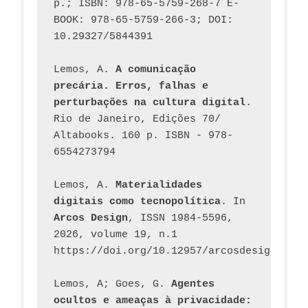
p.; ISBN: 978-65-5759-268-7 E-
BOOK: 978-65-5759-266-3; DOI: 
10.29327/5844391
Lemos, A. 
A comunicação 
precária. Erros, falhas e 
perturbações na cultura digital
. 
Rio de Janeiro, Edições 70/ 
Altabooks. 160 p. ISBN - 978-
6554273794
Lemos, A. 
Materialidades 
digitais como tecnopolítica
. In 
Arcos Design
, ISSN 1984-5596, 
2026, volume 19, n.1 
https://doi.org/10.12957/arcosdesign.2026
Lemos, A; Goes, G. 
Agentes 
ocultos e ameaças à privacidade: 