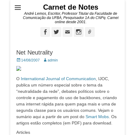
Carnet de Notes
André Lemos, Escritor, Professor Titular da Faculdade de
Comunicação da UFBA, Pesquisador 1A do CNPq. Carnet
online desde 2001.
Facebook
Twitter
Email
Instagram
Ligação
Net Neutrality
Posted
Autor:
14/08/2007
admin
on
O
International Journal of Communication
, IJOC,
publica um número especial sobre o tema da
“neutralidade da rede”, debates políticos sobre o
controle e pagamento do uso de backbones, criando
uma internet rápida para quem paga mais e uma de
segunda classe para os usuários comuns. Vejam o
sumário aqui a partir de um post do
Smart Mobs
. Os
artigos estão completos (em PDF) para download.
Articles