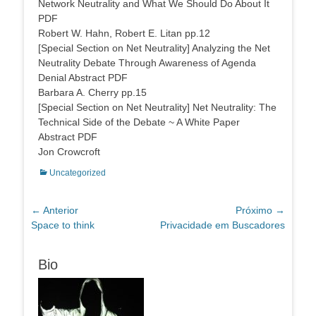
Network Neutrality and What We Should Do About It
PDF
Robert W. Hahn, Robert E. Litan pp.12
[Special Section on Net Neutrality] Analyzing the Net
Neutrality Debate Through Awareness of Agenda
Denial Abstract PDF
Barbara A. Cherry pp.15
[Special Section on Net Neutrality] Net Neutrality: The
Technical Side of the Debate ~ A White Paper
Abstract PDF
Jon Crowcroft
Categorias:
Uncategorized
Navegação
← Anterior
Próximo →
Post
Próximo
Space to think
Privacidade em Buscadores
de
anterior:
post:
Post
Bio