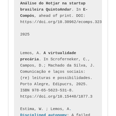
Análise do Hotjar na startup 
brasileira QuintoAndar
. In 
E-
Compós
, ahead of print. DOI: 
https://doi.org/10.30962/ecomps.3231
2025
Lemos, A. 
A virtualidade 
precária
. In Scroferneker, C., 
Campos, D.; Machado da Silva, J.  
Comunicação e laços sociais: 
(re) leituras e possibilidades. 
Porto Alegre, Edipucrs, 2025. 
ISBN 978-65-5623-531-8. 
https://doi.org/10.15448/1877.3
Estima, W. ; Lemos, A
. 
Disciplined autonomy
: 
A failed 