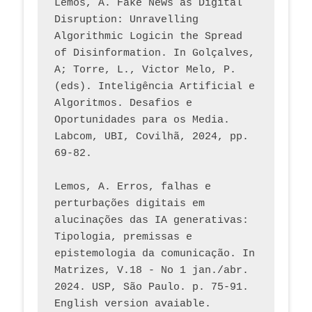
Lemos, A. Fake News as Digital 
Disruption: Unravelling 
Algorithmic Logicin the Spread 
of Disinformation. In Golçalves, 
A; Torre, L., Victor Melo, P. 
(eds). Inteligência Artificial e 
Algoritmos. Desafios e 
Oportunidades para os Media. 
Labcom, UBI, Covilhã, 2024, pp. 
69-82.
Lemos, A. Erros, falhas e 
perturbações digitais em 
alucinações das IA generativas: 
Tipologia, premissas e 
epistemologia da comunicação. In 
Matrizes, V.18 - No 1 jan./abr. 
2024. USP, São Paulo. p. 75-91. 
English version avaiable.