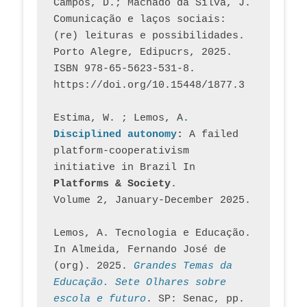
Campos, D.; Machado da Silva, J.  
Comunicação e laços sociais: 
(re) leituras e possibilidades. 
Porto Alegre, Edipucrs, 2025. 
ISBN 978-65-5623-531-8. 
https://doi.org/10.15448/1877.3
Estima, W. ; Lemos, A
. 
Disciplined autonomy
: 
A failed 
platform-cooperativism 
initiative in Brazil In
Platforms & Society
. 
Volume 2, January-December 2025.
Lemos, A. Tecnologia e Educação. 
In Almeida, Fernando José de 
(org). 2025. 
Grandes Temas da 
Educação. Sete Olhares sobre 
escola e futuro
. SP: Senac, pp. 