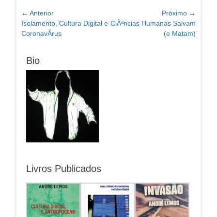
Navegação
← Anterior
Próximo →
Post
Próximo
Isolamento, Cultura Digital e
CiÃªncias Humanas Salvam
de
anterior:
post:
CoronavÃ­rus
(e Matam)
Post
Bio
Livros Publicados