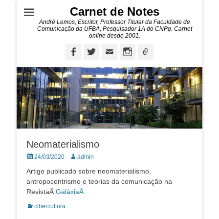
Carnet de Notes
André Lemos, Escritor, Professor Titular da Faculdade de
Comunicação da UFBA, Pesquisador 1A do CNPq. Carnet
online desde 2001.
Facebook
Twitter
Email
Instagram
Ligação
Neomaterialismo
Posted
Autor:
24/03/2020
admin
on
Artigo publicado sobre neomaterialismo,
antropocentrismo e teorias da comunicação na
RevistaÂ
GaláxiaÂ
Categorias:
cibercultura