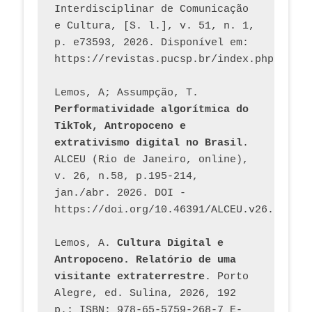
Interdisciplinar de Comunicação 
e Cultura, [S. l.], v. 51, n. 1, 
p. e73593, 2026. Disponível em: 
Lemos, A; Assumpção, T. 
Performatividade algorítmica do 
TikTok, Antropoceno e 
extrativismo digital no Brasil
. 
ALCEU (Rio de Janeiro, online), 
v. 26, n.58, p.195-214, 
jan./abr. 2026. DOI - 
https://doi.org/10.46391/ALCEU.v26.ed58.2
Lemos, A. 
Cultura Digital e 
Antropoceno. Relatório de uma 
visitante extraterrestre
. Porto 
Alegre, ed. Sulina, 2026, 192 
p.; ISBN: 978-65-5759-268-7 E-