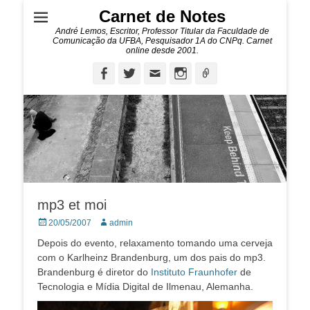
Carnet de Notes
André Lemos, Escritor, Professor Titular da Faculdade de
Comunicação da UFBA, Pesquisador 1A do CNPq. Carnet
online desde 2001.
Facebook
Twitter
Email
Instagram
Ligação
mp3 et moi
Posted
Autor:
20/05/2007
admin
on
Depois do evento, relaxamento tomando uma cerveja
com o Karlheinz Brandenburg, um dos pais do mp3.
Brandenburg é diretor do
Instituto Fraunhofer
de
Tecnologia e Mídia Digital de Ilmenau, Alemanha.