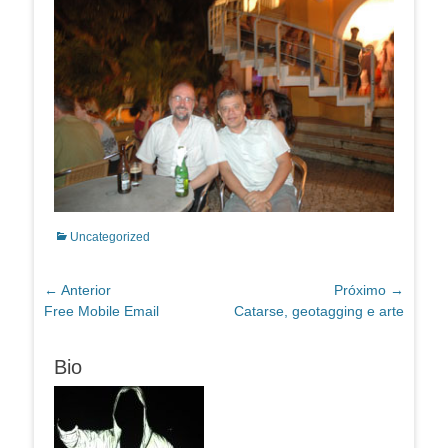
Categorias:
Uncategorized
Navegação
← Anterior
Próximo →
Post
Próximo
Free Mobile Email
Catarse, geotagging e arte
de
anterior:
post:
Post
Bio