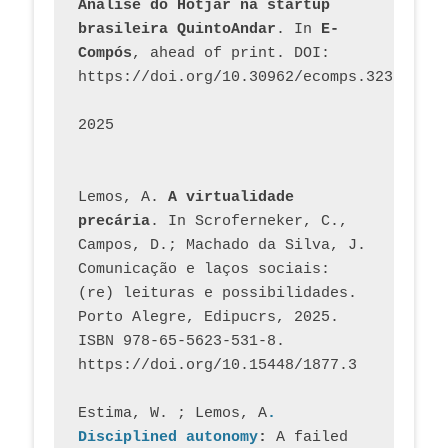
Análise do Hotjar na startup 
brasileira QuintoAndar
. In 
E-
Compós
, ahead of print. DOI: 
https://doi.org/10.30962/ecomps.3231
2025
Lemos, A. 
A virtualidade 
precária
. In Scroferneker, C., 
Campos, D.; Machado da Silva, J.  
Comunicação e laços sociais: 
(re) leituras e possibilidades. 
Porto Alegre, Edipucrs, 2025. 
ISBN 978-65-5623-531-8. 
https://doi.org/10.15448/1877.3
Estima, W. ; Lemos, A
. 
Disciplined autonomy
: 
A failed 