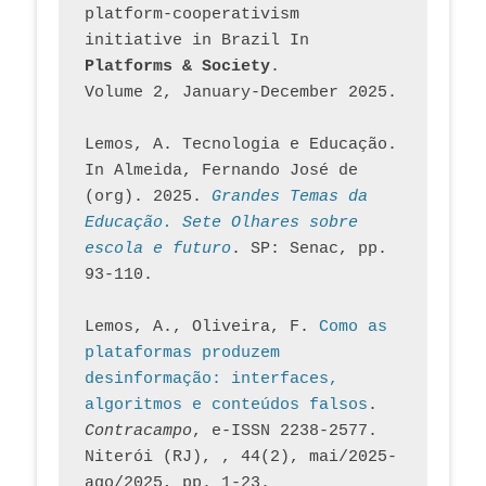
platform-cooperativism 
initiative in Brazil In
Platforms & Society
. 
Volume 2, January-December 2025.
Lemos, A. Tecnologia e Educação. 
In Almeida, Fernando José de 
(org). 2025. 
Grandes Temas da 
Educação. Sete Olhares sobre 
escola e futuro
. SP: Senac, pp. 
93-110.
Lemos, A., Oliveira, F. 
Como as 
plataformas produzem 
desinformação: interfaces, 
algoritmos e conteúdos falsos
. 
Contracampo
, e-ISSN 2238-2577. 
Niterói (RJ), , 44(2), mai/2025-
ago/2025, pp. 1-23.