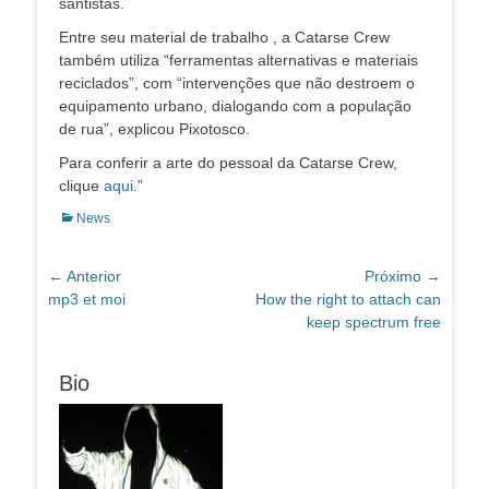
santistas.
Entre seu material de trabalho , a Catarse Crew
também utiliza “ferramentas alternativas e materiais
reciclados”, com “intervenções que não destroem o
equipamento urbano, dialogando com a população
de rua”, explicou Pixotosco.
Para conferir a arte do pessoal da Catarse Crew,
clique
aqui
.”
Categorias:
News
Navegação
← Anterior
Próximo →
Post
Próximo
mp3 et moi
How the right to attach can
de
anterior:
post:
keep spectrum free
Post
Bio