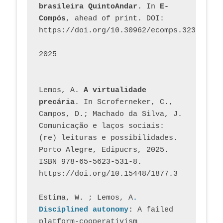
brasileira QuintoAndar
. In 
E-
Compós
, ahead of print. DOI: 
https://doi.org/10.30962/ecomps.3231
2025
Lemos, A. 
A virtualidade 
precária
. In Scroferneker, C., 
Campos, D.; Machado da Silva, J.  
Comunicação e laços sociais: 
(re) leituras e possibilidades. 
Porto Alegre, Edipucrs, 2025. 
ISBN 978-65-5623-531-8. 
https://doi.org/10.15448/1877.3
Estima, W. ; Lemos, A
. 
Disciplined autonomy
: 
A failed 
platform-cooperativism 