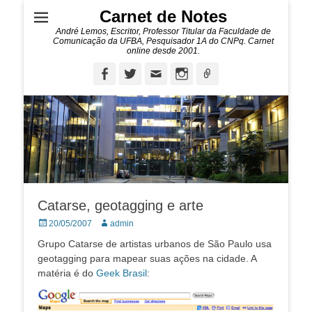
Carnet de Notes
André Lemos, Escritor, Professor Titular da Faculdade de
Comunicação da UFBA, Pesquisador 1A do CNPq. Carnet
online desde 2001.
Facebook
Twitter
Email
Instagram
Ligação
Catarse, geotagging e arte
Posted
Autor:
20/05/2007
admin
on
Grupo Catarse de artistas urbanos de São Paulo usa
geotagging para mapear suas ações na cidade. A
matéria é do
Geek Brasil
: