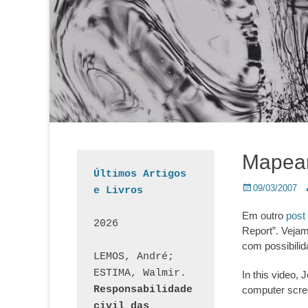
Mapeam
Últimos Artigos 
Posted
A
09/03/2007
e Livros
on
Em outro
post
2026
Report”. Vejam
com possibili
LEMOS, André; 
ESTIMA, Walmir. 
In this video,
Responsabilidade 
computer scree
civil das 