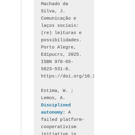
Machado da 
Silva, J.  
Comunicação e 
laços sociais: 
(re) leituras e 
possibilidades. 
Porto Alegre, 
Edipucrs, 2025. 
ISBN 978-65-
5623-531-8. 
https://doi.org/10.15448/1877.3
Estima, W. ; 
Lemos, A
. 
Disciplined 
autonomy
: 
A 
failed platform-
cooperativism 
initiative in 