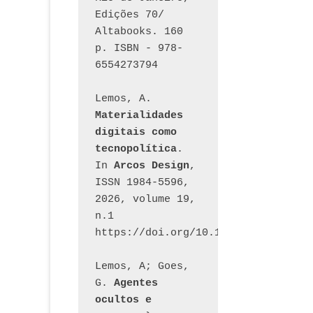
Edições 70/ 
Altabooks. 160 
p. ISBN - 978-
6554273794
Lemos, A. 
Materialidades 
digitais como 
tecnopolítica
. 
In 
Arcos Design
, 
ISSN 1984-5596, 
2026, volume 19, 
n.1 
https://doi.org/10.12957/arcosdesi
Lemos, A; Goes, 
G. 
Agentes 
ocultos e 