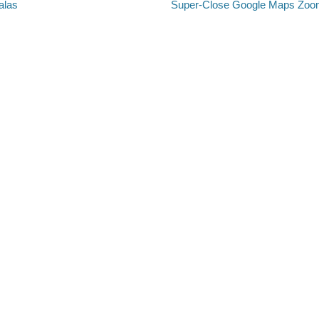
Próximo
alas
Super-Close Google Maps Zo
post:
.ed58.2026.528