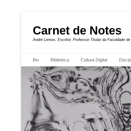
Carnet de Notes
André Lemos, Escritor, Professor Titular da Faculdade 
Menu principal
Pular
Bio
Biblioteca
Cultura Digital
Discip
para
o
conteúdo