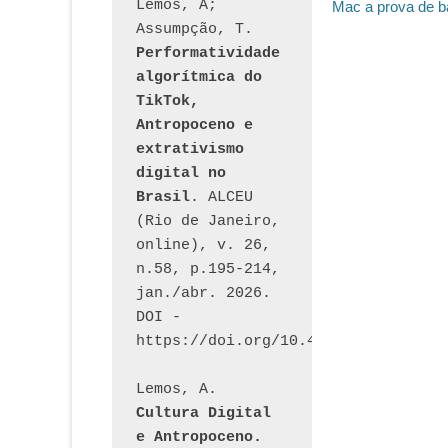
Lemos, A; 
Post
Mac a prova de b
de
anterior:
Assumpção, T. 
Post
Performatividade 
algorítmica do 
TikTok, 
Antropoceno e 
extrativismo 
digital no 
Brasil
. ALCEU 
(Rio de Janeiro, 
online), v. 26, 
n.58, p.195-214, 
jan./abr. 2026. 
DOI - 
https://doi.org/10.46391/ALCEU.v26
Lemos, A. 
Cultura Digital 
e Antropoceno. 