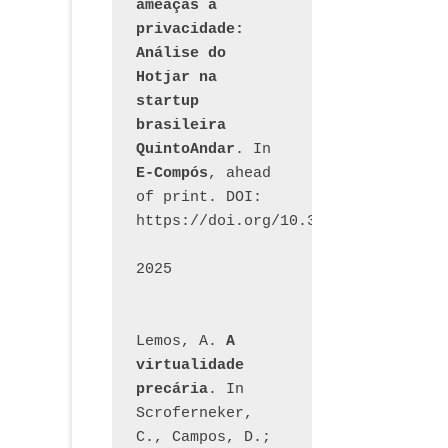
ameaças à 
privacidade: 
Análise do 
Hotjar na 
startup 
brasileira 
QuintoAndar
. In 
E-Compós
, ahead 
of print. DOI: 
https://doi.org/10.30962/ecomps.32
2025
Lemos, A. 
A 
virtualidade 
precária
. In 
Scroferneker, 
C., Campos, D.; 