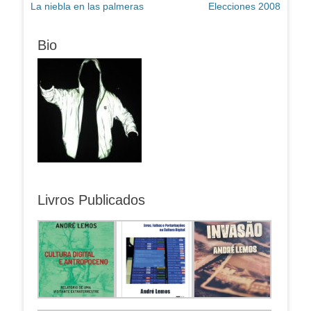
Post
Próximo
La niebla en las palmeras
Elecciones 2008
de
anterior:
post:
Post
Bio
Livros Publicados