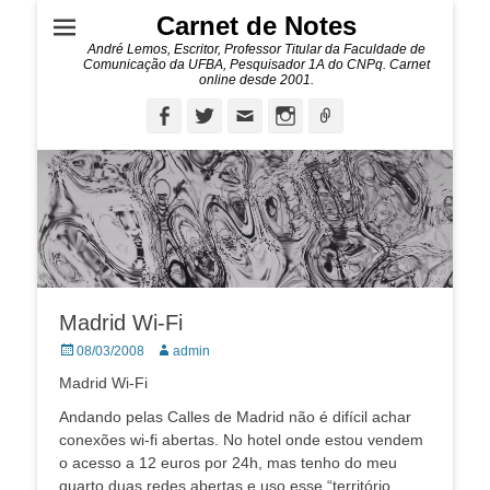
Carnet de Notes
André Lemos, Escritor, Professor Titular da Faculdade de
Comunicação da UFBA, Pesquisador 1A do CNPq. Carnet
online desde 2001.
Facebook
Twitter
Email
Instagram
Ligação
Madrid Wi-Fi
Posted
Autor:
08/03/2008
admin
on
Madrid Wi-Fi
Andando pelas Calles de Madrid não é difícil achar
conexões wi-fi abertas. No hotel onde estou vendem
o acesso a 12 euros por 24h, mas tenho do meu
quarto duas redes abertas e uso esse “território