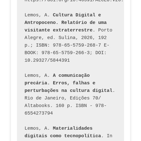
https://doi.org/10.46391/ALCEU.v26.ed58.2
Lemos, A. 
Cultura Digital e 
Antropoceno. Relatório de uma 
visitante extraterrestre
. Porto 
Alegre, ed. Sulina, 2026, 192 
p.; ISBN: 978-65-5759-268-7 E-
BOOK: 978-65-5759-266-3; DOI: 
10.29327/5844391
Lemos, A. 
A comunicação 
precária. Erros, falhas e 
perturbações na cultura digital
. 
Rio de Janeiro, Edições 70/ 
Altabooks. 160 p. ISBN - 978-
6554273794
Lemos, A. 
Materialidades 
digitais como tecnopolítica
. In 