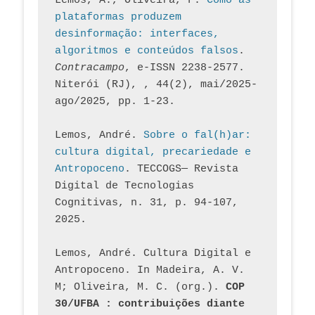
Lemos, A., Oliveira, F. 
Como as 
plataformas produzem 
desinformação: interfaces, 
algoritmos e conteúdos falsos
. 
Contracampo
, e-ISSN 2238-2577. 
Niterói (RJ), , 44(2), mai/2025-
ago/2025, pp. 1-23.
Lemos, André. 
Sobre o fal(h)ar: 
cultura digital, precariedade e 
Antropoceno
. TECCOGS— Revista 
Digital de Tecnologias 
Cognitivas, n. 31, p. 94-107, 
2025.
Lemos, André. Cultura Digital e 
Antropoceno. In Madeira, A. V. 
M; Oliveira, M. C. (org.). 
COP 
30/UFBA : contribuições diante 