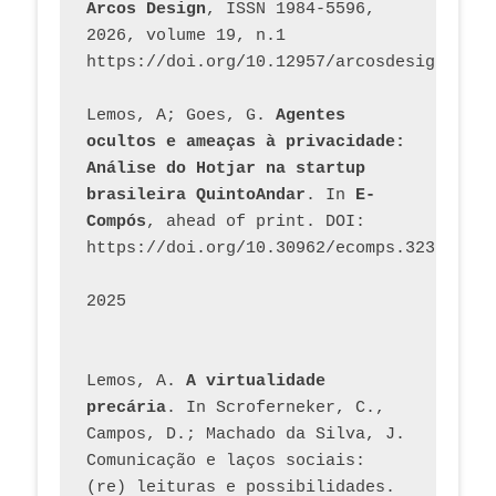
Arcos Design
, ISSN 1984-5596, 
2026, volume 19, n.1 
https://doi.org/10.12957/arcosdesign.2026
Lemos, A; Goes, G. 
Agentes 
ocultos e ameaças à privacidade: 
Análise do Hotjar na startup 
brasileira QuintoAndar
. In 
E-
Compós
, ahead of print. DOI: 
https://doi.org/10.30962/ecomps.3231
2025
Lemos, A. 
A virtualidade 
precária
. In Scroferneker, C., 
Campos, D.; Machado da Silva, J.  
Comunicação e laços sociais: 
(re) leituras e possibilidades. 