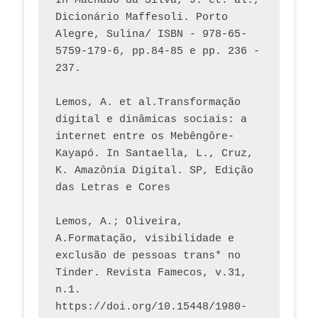
In Machado da Silva, J. et. al., 
Dicionário Maffesoli. Porto 
Alegre, Sulina/ ISBN - 978-65-
5759-179-6, pp.84-85 e pp. 236 - 
237. 
Lemos, A. et al.Transformação 
digital e dinâmicas sociais: a 
internet entre os Mebêngôre-
Kayapó. In Santaella, L., Cruz, 
K. Amazônia Digital. SP, Edição 
das Letras e Cores
Lemos, A.; Oliveira, 
A.Formatação, visibilidade e 
exclusão de pessoas trans* no 
Tinder. Revista Famecos, v.31, 
n.1. 
https://doi.org/10.15448/1980-