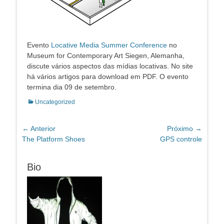
Evento
Locative Media Summer Conference
no
Museum for Contemporary Art Siegen, Alemanha,
discute vários aspectos das mídias locativas. No site
há vários artigos para download em PDF. O evento
termina dia 09 de setembro.
Categorias:
Uncategorized
Navegação
← Anterior
Próximo →
Post
Próximo
The Platform Shoes
GPS controle
de
anterior:
post:
Post
Bio