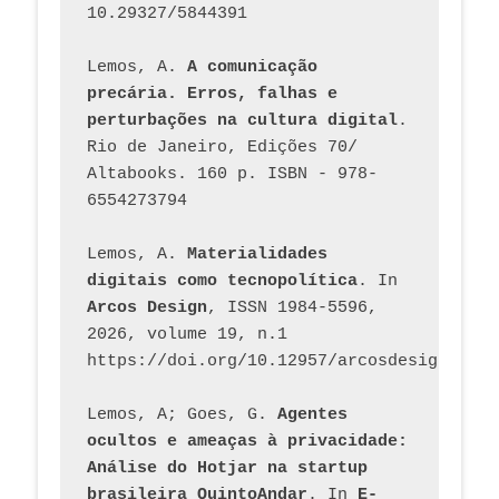
10.29327/5844391
Lemos, A. 
A comunicação 
precária. Erros, falhas e 
perturbações na cultura digital
. 
Rio de Janeiro, Edições 70/ 
Altabooks. 160 p. ISBN - 978-
6554273794
Lemos, A. 
Materialidades 
digitais como tecnopolítica
. In 
Arcos Design
, ISSN 1984-5596, 
2026, volume 19, n.1 
https://doi.org/10.12957/arcosdesign.2026
Lemos, A; Goes, G. 
Agentes 
ocultos e ameaças à privacidade: 
Análise do Hotjar na startup 
brasileira QuintoAndar
. In 
E-