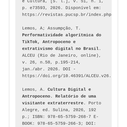
e Cultura, [S. l.], v. 51, n. 1, 
p. e73593, 2026. Disponível em: 
Lemos, A; Assumpção, T. 
Performatividade algorítmica do 
TikTok, Antropoceno e 
extrativismo digital no Brasil
. 
ALCEU (Rio de Janeiro, online), 
v. 26, n.58, p.195-214, 
jan./abr. 2026. DOI - 
https://doi.org/10.46391/ALCEU.v26.ed58.2
Lemos, A. 
Cultura Digital e 
Antropoceno. Relatório de uma 
visitante extraterrestre
. Porto 
Alegre, ed. Sulina, 2026, 192 
p.; ISBN: 978-65-5759-268-7 E-
BOOK: 978-65-5759-266-3; DOI: 