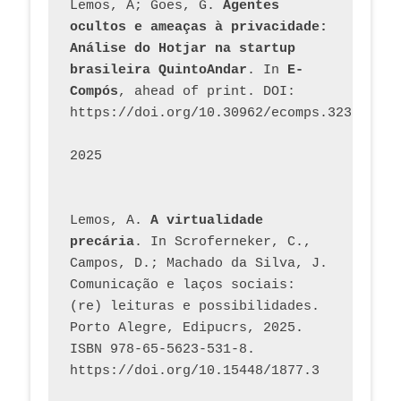
Lemos, A; Goes, G. 
Agentes 
ocultos e ameaças à privacidade: 
Análise do Hotjar na startup 
brasileira QuintoAndar
. In 
E-
Compós
, ahead of print. DOI: 
https://doi.org/10.30962/ecomps.3231
2025
Lemos, A. 
A virtualidade 
precária
. In Scroferneker, C., 
Campos, D.; Machado da Silva, J.  
Comunicação e laços sociais: 
(re) leituras e possibilidades. 
Porto Alegre, Edipucrs, 2025. 
ISBN 978-65-5623-531-8. 
https://doi.org/10.15448/1877.3