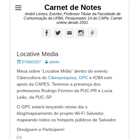
Carnet de Notes
André Lemos, Escritor, Professor Titular da Faculdade de
Comunicação da UFBA, Pesquisador 1A do CNPq. Carnet
online desde 2001.
Facebook
Twitter
Email
Instagram
Ligação
Locative Media
Posted
Autor:
07/08/2007
admin
on
Mesa sobre “Locative Mídia” dentro do evento
Cibercultura do
Ciberpesquisa
,
GPC
e ICBA com
apoio da CAPES. Teremos a presença dos
professores Rodrigo Firmino da PUC-PR e Lucia
Leão, da PUC-SP.
O GPC estará lançando nesse dia o
blog/mapeamento do projeto Wi-Fi Salvador,
mapeando todos os hotspots públicos de Salvador.
Divulguem e Participem!