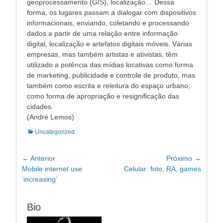
geoprocessamento (GIS), localização… Dessa
forma, os lugares passam a dialogar com dispositivos
informacionais, enviando, coletando e processando
dados a partir de uma relação entre informação
digital, localização e artefatos digitais móveis. Várias
empresas, mas também artistas e ativistas, têm
utilizado a potência das mídias locativas como forma
de marketing, publicidade e controle de produto, mas
também como escrita e releitura do espaço urbano,
como forma de apropriação e resignificação das
cidades.
(André Lemos)
Categorias:
Uncategorized
Navegação
← Anterior
Próximo →
Post
Próximo
Mobile internet use
Celular: foto, RA, games
de
anterior:
post:
‘increasing’
Post
Bio