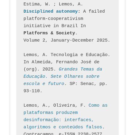
Estima, W. ; Lemos, A
. 
Disciplined autonomy
: 
A failed 
platform-cooperativism 
initiative in Brazil In
Platforms & Society
. 
Volume 2, January-December 2025.
Lemos, A. Tecnologia e Educação. 
In Almeida, Fernando José de 
(org). 2025. 
Grandes Temas da 
Educação. Sete Olhares sobre 
escola e futuro
. SP: Senac, pp. 
93-110.
Lemos, A., Oliveira, F. 
Como as 
plataformas produzem 
desinformação: interfaces, 
algoritmos e conteúdos falsos
. 
Contracampo
, e-ISSN 2238-2577. 