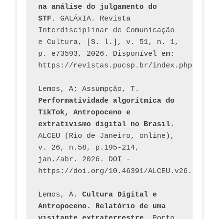
na análise do julgamento do 
STF.
 GALÁxIA. Revista 
Interdisciplinar de Comunicação 
e Cultura, [S. l.], v. 51, n. 1, 
p. e73593, 2026. Disponível em: 
Lemos, A; Assumpção, T. 
Performatividade algorítmica do 
TikTok, Antropoceno e 
extrativismo digital no Brasil
. 
ALCEU (Rio de Janeiro, online), 
v. 26, n.58, p.195-214, 
jan./abr. 2026. DOI - 
https://doi.org/10.46391/ALCEU.v26.ed58.2
Lemos, A. 
Cultura Digital e 
Antropoceno. Relatório de uma 
visitante extraterrestre
. Porto 