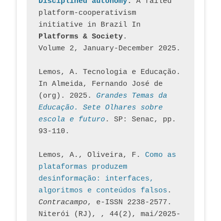
Disciplined autonomy
: 
A failed 
platform-cooperativism 
initiative in Brazil In
Platforms & Society
. 
Volume 2, January-December 2025.
Lemos, A. Tecnologia e Educação. 
In Almeida, Fernando José de 
(org). 2025. 
Grandes Temas da 
Educação. Sete Olhares sobre 
escola e futuro
. SP: Senac, pp. 
93-110.
Lemos, A., Oliveira, F. 
Como as 
plataformas produzem 
desinformação: interfaces, 
algoritmos e conteúdos falsos
. 
Contracampo
, e-ISSN 2238-2577. 
Niterói (RJ), , 44(2), mai/2025-