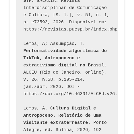
STF.
 GALÁxIA. Revista 
Interdisciplinar de Comunicação 
e Cultura, [S. l.], v. 51, n. 1, 
p. e73593, 2026. Disponível em: 
Lemos, A; Assumpção, T. 
Performatividade algorítmica do 
TikTok, Antropoceno e 
extrativismo digital no Brasil
. 
ALCEU (Rio de Janeiro, online), 
v. 26, n.58, p.195-214, 
jan./abr. 2026. DOI - 
https://doi.org/10.46391/ALCEU.v26.ed58.2
Lemos, A. 
Cultura Digital e 
Antropoceno. Relatório de uma 
visitante extraterrestre
. Porto 
Alegre, ed. Sulina, 2026, 192 