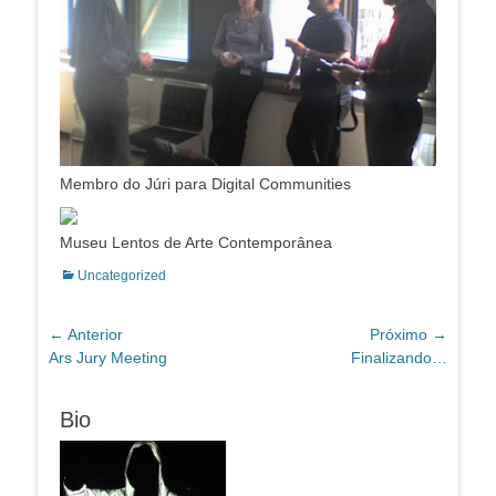
Membro do Júri para Digital Communities
Museu Lentos de Arte Contemporânea
Categorias:
Uncategorized
Navegação
← Anterior
Próximo →
Post
Próximo
Ars Jury Meeting
Finalizando…
de
anterior:
post:
Post
Bio