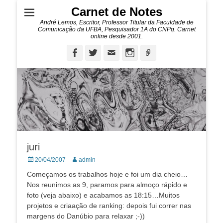
Carnet de Notes
André Lemos, Escritor, Professor Titular da Faculdade de
Comunicação da UFBA, Pesquisador 1A do CNPq. Carnet
online desde 2001.
Facebook
Twitter
Email
Instagram
Ligação
juri
Posted
Autor:
20/04/2007
admin
on
Começamos os trabalhos hoje e foi um dia cheio…
Nos reunimos as 9, paramos para almoço rápido e
foto (veja abaixo) e acabamos as 18:15…Muitos
projetos e criaação de ranking: depois fui correr nas
margens do Danúbio para relaxar ;-))