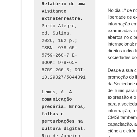
Relatório de uma 
No dia 1º de n
visitante 
liberdade de e
extraterrestre
. 
informação em 
Porto Alegre, 
examinadas inc
ed. Sulina, 
abertos no cib
2026, 192 p.; 
internacional; 
ISBN: 978-65-
direitos indiv
5759-268-7 E-
sociedades do
BOOK: 978-65-
5759-266-3; DOI: 
Desde a sua c
promoção do li
10.29327/5844391
da Sociedade 
de Tunis para
Lemos, A. 
A 
expressão e o 
comunicação 
para a socied
precária. Erros, 
informação, res
falhas e 
CMSI também c
perturbações na 
capacitação, 
cultura digital
. 
ciência eletrôn
Rio de Janeiro, 