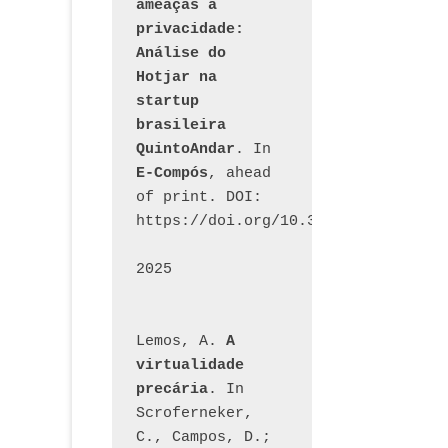
ameaças à 
privacidade: 
Análise do 
Hotjar na 
startup 
brasileira 
QuintoAndar
. In 
E-Compós
, ahead 
of print. DOI: 
https://doi.org/10.30962/ecomps.32
2025
Lemos, A. 
A 
virtualidade 
precária
. In 
Scroferneker, 
C., Campos, D.; 