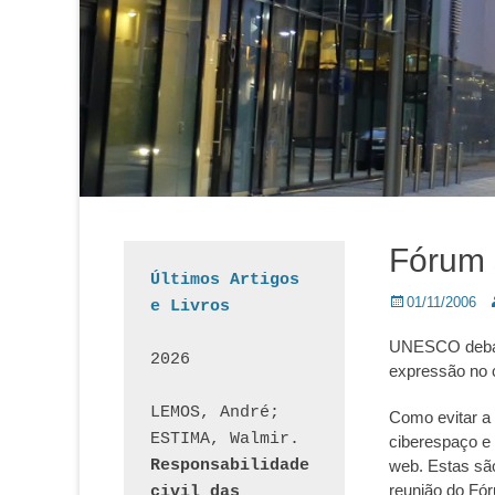
Fórum 
Últimos Artigos 
Posted
A
01/11/2006
e Livros
on
UNESCO debate
2026
expressão no 
LEMOS, André; 
Como evitar a 
ESTIMA, Walmir. 
ciberespaço e 
Responsabilidade 
web. Estas são
reunião do Fó
civil das 