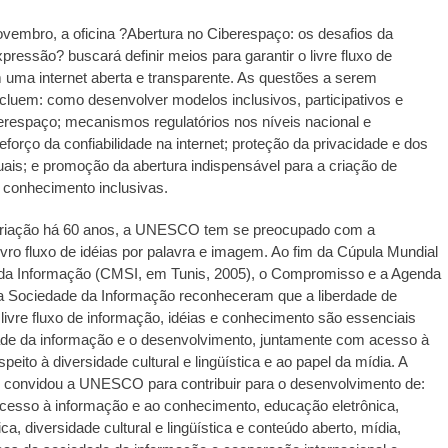
ovembro, a oficina ?Abertura no Ciberespaço: os desafios da
xpressão? buscará definir meios para garantir o livre fluxo de
uma internet aberta e transparente. As questões a serem
luem: como desenvolver modelos inclusivos, participativos e
erespaço; mecanismos regulatórios nos níveis nacional e
reforço da confiabilidade na internet; proteção da privacidade e dos
iduais; e promoção da abertura indispensável para a criação de
 conhecimento inclusivas.
riação há 60 anos, a UNESCO tem se preocupado com a
vro fluxo de idéias por palavra e imagem. Ao fim da Cúpula Mundial
da Informação (CMSI, em Tunis, 2005), o Compromisso e a Agenda
 a Sociedade da Informação reconheceram que a liberdade de
livre fluxo de informação, idéias e conhecimento são essenciais
ade da informação e o desenvolvimento, juntamente com acesso à
peito à diversidade cultural e lingüística e ao papel da mídia. A
onvidou a UNESCO para contribuir para o desenvolvimento de:
acesso à informação e ao conhecimento, educação eletrônica,
ica, diversidade cultural e lingüística e conteúdo aberto, mídia,