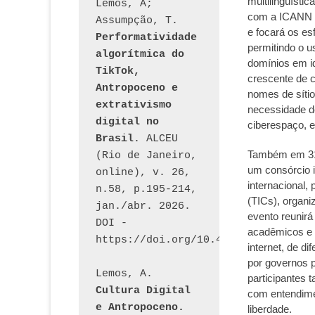
multilingüísti
Lemos, A; 
com a ICANN e
Assumpção, T. 
e focará os es
Performatividade 
permitindo o u
algorítmica do 
domínios em i
TikTok, 
crescente de c
Antropoceno e 
nomes de síti
extrativismo 
necessidade d
digital no 
ciberespaço, e
Brasil
. ALCEU 
Também em 31 
(Rio de Janeiro, 
um consórcio 
online), v. 26, 
internacional,
n.58, p.195-214, 
(TICs), organi
jan./abr. 2026. 
evento reunirá
DOI - 
acadêmicos e 
https://doi.org/10.46391/ALCEU.v26
internet, de d
por governos p
Lemos, A. 
participantes 
Cultura Digital 
com entendimen
e Antropoceno. 
liberdade.