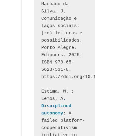
Machado da 
Silva, J.  
Comunicação e 
laços sociais: 
(re) leituras e 
possibilidades. 
Porto Alegre, 
Edipucrs, 2025. 
ISBN 978-65-
5623-531-8. 
https://doi.org/10.15448/1877.3
Estima, W. ; 
Lemos, A
. 
Disciplined 
autonomy
: 
A 
failed platform-
cooperativism 
initiative in 