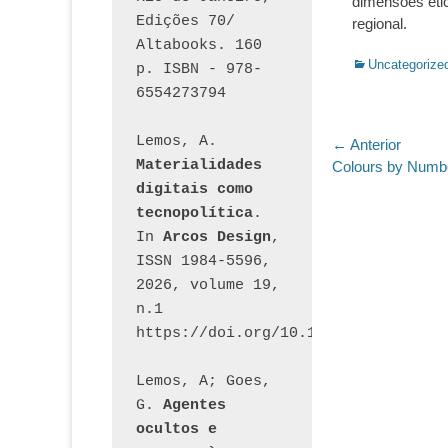
dimensões éti
Edições 70/ 
regional.
Altabooks. 160 
Categorias:
Uncategorize
p. ISBN - 978-
6554273794
Lemos, A. 
Navegaç
← Anterior
Materialidades 
Post
Colours by Numb
de
anterior:
digitais como 
Post
tecnopolítica
. 
In 
Arcos Design
, 
ISSN 1984-5596, 
2026, volume 19, 
n.1 
https://doi.org/10.12957/arcosdesi
Lemos, A; Goes, 
G. 
Agentes 
ocultos e 