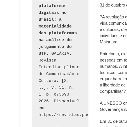
31 de outubro
plataformas 
digitais no 
?A revolução d
Brasil: a 
vida comunicar
materialidade 
e culturais, o
das plataformas 
indivíduos e 
na análise do 
Matsuura.
julgamento do 
STF.
 GALÁxIA. 
Entretanto, el
pessoas em tod
Revista 
humanos. A int
Interdisciplinar 
técnicos, como
de Comunicação e 
erguer barreir
Cultura, [S. 
a liberdade de
l.], v. 51, n. 
compartilhar.?
1, p. e73593, 
2026. Disponível 
A UNESCO orga
em: 
Governança na
Em 31 de outu