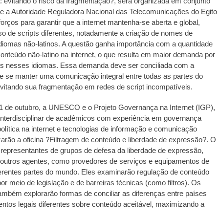
ca: evitando o risco da fragmentação?, será organizada em conjunto
 a Autoridade Reguladora Nacional das Telecomunicações do Egito
forços para garantir que a internet mantenha-se aberta e global,
so de scripts diferentes, notadamente a criação de nomes de
diomas não-latinos. A questão ganha importância com a quantidade
onteúdo não-latino na internet, o que resulta em maior demanda por
os nesses idiomas. Essa demanda deve ser conciliada com a
e se manter uma comunicação integral entre todas as partes do
vitando sua fragmentação em redes de script incompatíveis.
de outubro, a UNESCO e o Projeto Governança na Internet (IGP),
interdisciplinar de acadêmicos com experiência em governança
 política na internet e tecnologias de informação e comunicação
zarão a oficina ?Filtragem de conteúdo e liberdade de expressão?. O
 representantes de grupos de defesa da liberdade de expressão,
outros agentes, como provedores de serviços e equipamentos de
.ed58.2026.528
iferentes partes do mundo. Eles examinarão regulação de conteúdo
or meio de legislação e de barreiras técnicas (como filtros). Os
também explorarão formas de conciliar as diferenças entre países
tos legais diferentes sobre conteúdo aceitável, maximizando a