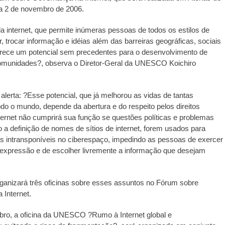
 a 2 de novembro de 2006.
a internet, que permite inúmeras pessoas de todos os estilos de
, trocar informação e idéias além das barreiras geográficas, sociais
ferece um potencial sem precedentes para o desenvolvimento de
comunidades?, observa o Diretor-Geral da UNESCO Koichiro
e alerta: ?Esse potencial, que já melhorou as vidas de tantas
o o mundo, depende da abertura e do respeito pelos direitos
ernet não cumprirá sua função se questões políticas e problemas
 a definição de nomes de sítios de internet, forem usados para
as intransponíveis no ciberespaço, impedindo as pessoas de exercer
 expressão e de escolher livremente a informação que desejam
nizará três oficinas sobre esses assuntos no Fórum sobre
 Internet.
https://revistas.pucsp.br/index.php/galaxia/article/view/73593. 
bro, a oficina da UNESCO ?Rumo à Internet global e