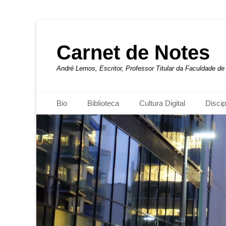
Carnet de Notes
André Lemos, Escritor, Professor Titular da Faculdade 
Menu principal
Pular
Bio
Biblioteca
Cultura Digital
Discip
para
o
conteúdo