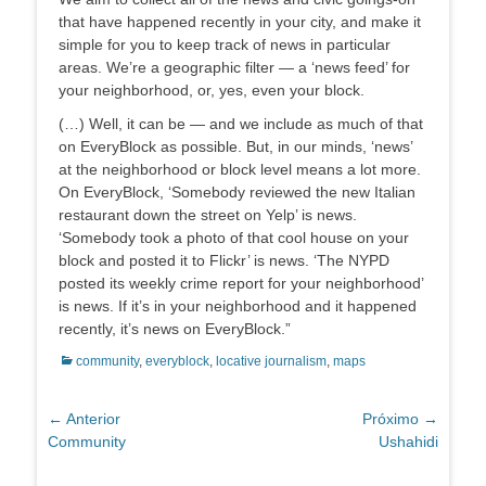
that have happened recently in your city, and make it
simple for you to keep track of news in particular
areas. We’re a geographic filter — a ‘news feed’ for
your neighborhood, or, yes, even your block.
(…) Well, it can be — and we include as much of that
on EveryBlock as possible. But, in our minds, ‘news’
at the neighborhood or block level means a lot more.
On EveryBlock, ‘Somebody reviewed the new Italian
restaurant down the street on Yelp’ is news.
‘Somebody took a photo of that cool house on your
block and posted it to Flickr’ is news. ‘The NYPD
posted its weekly crime report for your neighborhood’
is news. If it’s in your neighborhood and it happened
recently, it’s news on EveryBlock.”
Categorias:
community
,
everyblock
,
locative journalism
,
maps
Navegação
← Anterior
Próximo →
Post
Próximo
Community
Ushahidi
de
anterior:
post:
Post