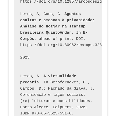
https://doi.org/10.12957/arcosdesign.2026
Lemos, A; Goes, G. 
Agentes 
ocultos e ameaças à privacidade: 
Análise do Hotjar na startup 
brasileira QuintoAndar
. In 
E-
Compós
, ahead of print. DOI: 
https://doi.org/10.30962/ecomps.3231
2025
Lemos, A. 
A virtualidade 
precária
. In Scroferneker, C., 
Campos, D.; Machado da Silva, J.  
Comunicação e laços sociais: 
(re) leituras e possibilidades. 
Porto Alegre, Edipucrs, 2025. 
ISBN 978-65-5623-531-8. 