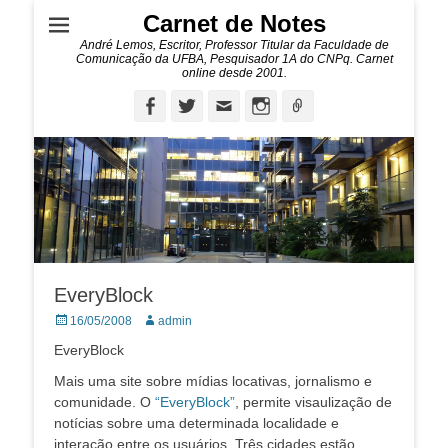
Carnet de Notes
André Lemos, Escritor, Professor Titular da Faculdade de
Comunicação da UFBA, Pesquisador 1A do CNPq. Carnet
online desde 2001.
Facebook
Twitter
Email
Instagram
Ligação
EveryBlock
Posted
Autor:
16/05/2008
admin
on
EveryBlock
Mais uma site sobre mídias locativas, jornalismo e
comunidade. O
“EveryBlock”
, permite visaulização de
notícias sobre uma determinada localidade e
interação entre os usuários. Três cidades estão